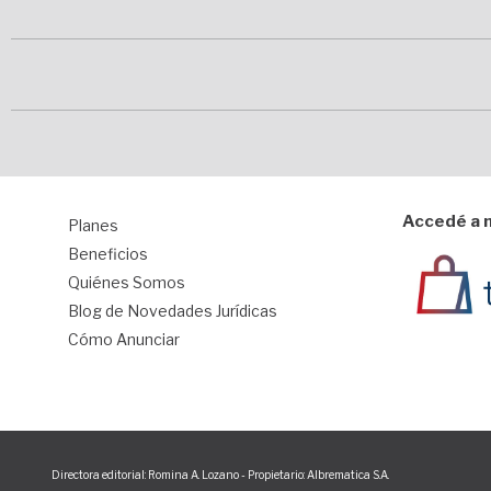
Accedé a n
Planes
1
Beneficios
Quiénes Somos
Blog de Novedades Jurídicas
Cómo Anunciar
Directora editorial: Romina A. Lozano - Propietario: Albrematica S.A.