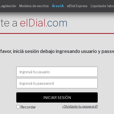
Legislación
Modelos de escritos
Área IA
elDial Express
Liquidador labo
te a
elDial.
com
favor, iniciá sesión debajo ingresando usuario y pas
¿Olvidaste tu password?
Recordar