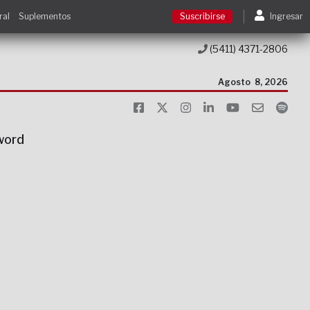
ral
Suplementos
Suscribirse
Ingresar
(5411) 4371-2806
Suscribirse
Agosto
8, 2026
Ingresar
sword
Acceso a cursos
Contacto