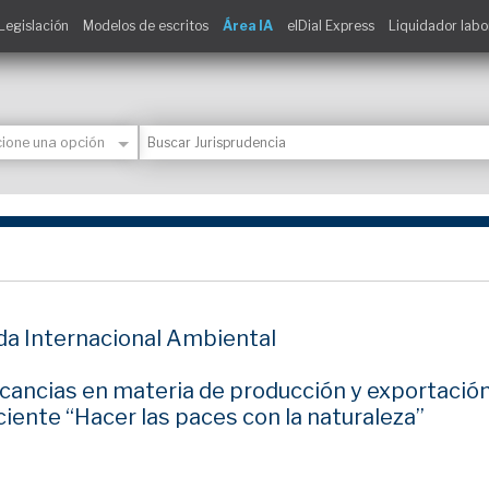
Legislación
Modelos de escritos
Área IA
elDial Express
Liquidador labo
da Internacional Ambiental
cancias en materia de producción y exportació
ciente “Hacer las paces con la naturaleza”