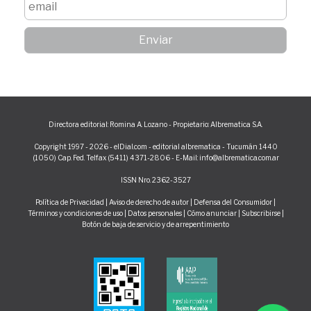
Directora editorial: Romina A. Lozano - Propietario: Albrematica S.A.
Copyright 1997 - 2026 - elDial.com - editorial albrematica - Tucumán 1440
(1050) Cap. Fed. Telfax (5411) 4371-2806 - E-Mail: info@albrematica.com.ar
ISSN Nro. 2362-3527
Política de Privacidad
|
Aviso de derecho de autor
|
Defensa del Consumidor
|
Términos y condiciones de uso
|
Datos personales
|
Cómo anunciar
|
Subscribirse
|
Botón de baja de servicio y de arrepentimiento