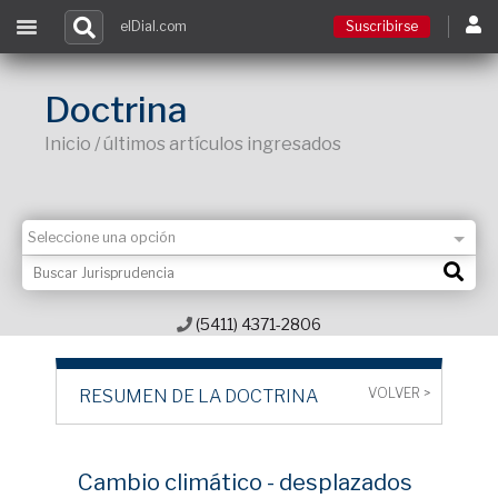
elDial.com
Suscribirse
Suscribirse
Doctrina
Inicio / últimos artículos ingresados
Ingresar
Acceso a cursos
Contacto
(5411) 4371-2806
VOLVER >
RESUMEN DE LA DOCTRINA
Cambio climático - desplazados