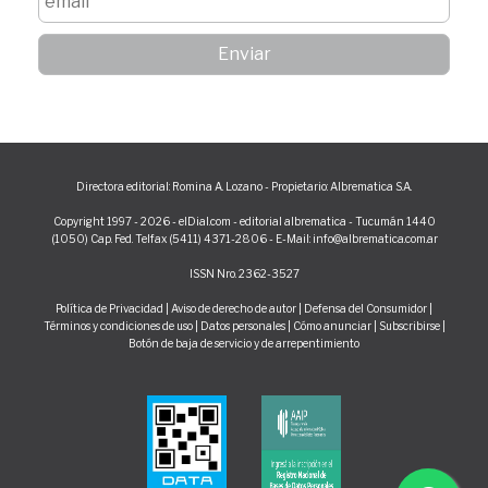
Directora editorial: Romina A. Lozano - Propietario: Albrematica S.A.
Copyright 1997 - 2026 - elDial.com - editorial albrematica - Tucumán 1440
(1050) Cap. Fed. Telfax (5411) 4371-2806 - E-Mail: info@albrematica.com.ar
ISSN Nro. 2362-3527
Política de Privacidad
|
Aviso de derecho de autor
|
Defensa del Consumidor
|
Términos y condiciones de uso
|
Datos personales
|
Cómo anunciar
|
Subscribirse
|
Botón de baja de servicio y de arrepentimiento