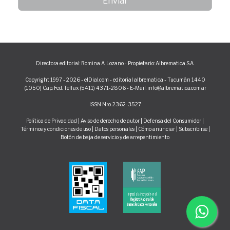
Directora editorial: Romina A. Lozano - Propietario: Albrematica S.A.
Copyright 1997 - 2026 - elDial.com - editorial albrematica - Tucumán 1440
(1050) Cap. Fed. Telfax (5411) 4371-2806 - E-Mail: info@albrematica.com.ar
ISSN Nro. 2362-3527
Política de Privacidad
|
Aviso de derecho de autor
|
Defensa del Consumidor
|
Términos y condiciones de uso
|
Datos personales
|
Cómo anunciar
|
Subscribirse
|
Botón de baja de servicio y de arrepentimiento