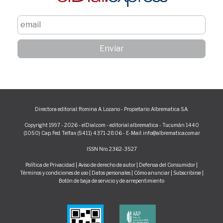
Directora editorial: Romina A. Lozano - Propietario: Albrematica S.A.
Copyright 1997 - 2026 - elDial.com - editorial albrematica - Tucumán 1440
(1050) Cap. Fed. Telfax (5411) 4371-2806 - E-Mail: info@albrematica.com.ar
ISSN Nro. 2362-3527
Política de Privacidad
|
Aviso de derecho de autor
|
Defensa del Consumidor
|
Términos y condiciones de uso
|
Datos personales
|
Cómo anunciar
|
Subscribirse
|
Botón de baja de servicio y de arrepentimiento