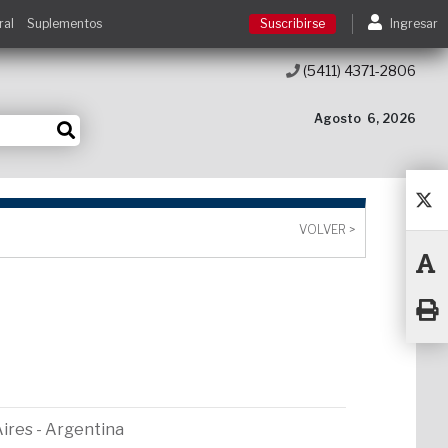
ral
Suplementos
Suscribirse
Ingresar
(5411) 4371-2806
Suscribirse
Agosto
6, 2026
Ingresar
Acceso a cursos
VOLVER >
Contacto
Aires - Argentina