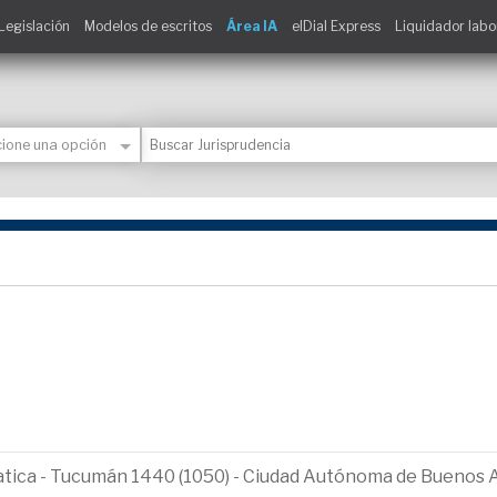
Legislación
Modelos de escritos
Área IA
elDial Express
Liquidador labo
ematica - Tucumán 1440 (1050) - Ciudad Autónoma de Buenos 