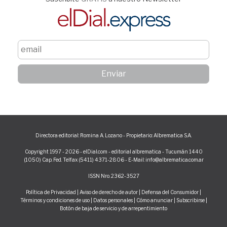
Directora editorial: Romina A. Lozano - Propietario: Albrematica S.A.
Copyright 1997 - 2026 - elDial.com - editorial albrematica - Tucumán 1440
(1050) Cap. Fed. Telfax (5411) 4371-2806 - E-Mail: info@albrematica.com.ar
ISSN Nro. 2362-3527
Política de Privacidad
|
Aviso de derecho de autor
|
Defensa del Consumidor
|
Términos y condiciones de uso
|
Datos personales
|
Cómo anunciar
|
Subscribirse
|
Botón de baja de servicio y de arrepentimiento