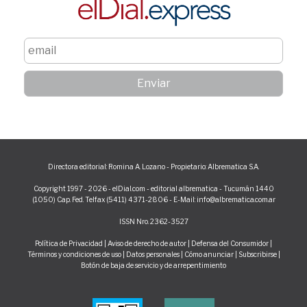
Directora editorial: Romina A. Lozano - Propietario: Albrematica S.A.
Copyright 1997 - 2026 - elDial.com - editorial albrematica - Tucumán 1440
(1050) Cap. Fed. Telfax (5411) 4371-2806 - E-Mail: info@albrematica.com.ar
ISSN Nro. 2362-3527
Política de Privacidad
|
Aviso de derecho de autor
|
Defensa del Consumidor
|
Términos y condiciones de uso
|
Datos personales
|
Cómo anunciar
|
Subscribirse
|
Botón de baja de servicio y de arrepentimiento