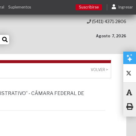
ral
Suplementos
Suscribirse
Ingresar
(5411) 4371-2806
Suscribirse
Agosto
7, 2026
Ingresar
Acceso a cursos
VOLVER >
Contacto
INISTRATIVO” - CÁMARA FEDERAL DE