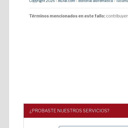
Copyright 2026 - elDial.com - editorial albrematica - Tuc
Términos mencionados en este fallo:
contribuyent
¿PROBASTE NUESTROS SERVICIOS?