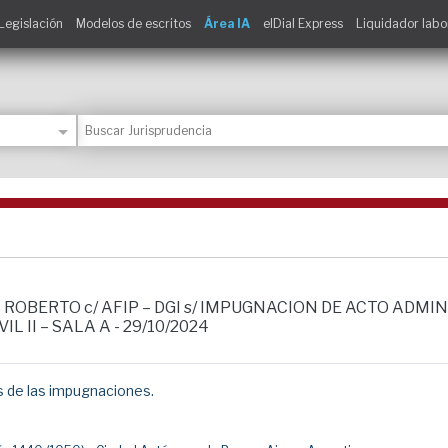
Legislación
Modelos de escritos
Área IA
elDial Express
Liquidador labo
UIS ROBERTO c/ AFIP – DGI s/ IMPUGNACION DE ACTO ADM
 II – SALA A - 29/10/2024
 de las impugnaciones.