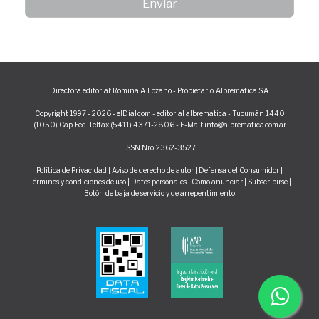
Directora editorial: Romina A. Lozano - Propietario: Albrematica S.A.
Copyright 1997 - 2026 - elDial.com - editorial albrematica - Tucumán 1440
(1050) Cap. Fed. Telfax (5411) 4371-2806 - E-Mail: info@albrematica.com.ar
ISSN Nro. 2362-3527
Política de Privacidad
|
Aviso de derecho de autor
|
Defensa del Consumidor
|
Términos y condiciones de uso
|
Datos personales
|
Cómo anunciar
|
Subscribirse
|
Botón de baja de servicio y de arrepentimiento