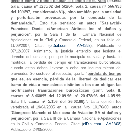
decidir cómo y dónde ocupar el
tiempo
de su
vida
(cfr.esta
Sala, causa nº 3235/02 del 5/2/04; Sala 2, causa nº 5667/93
del 10/4/97, considerando VI)-, sino también por la ansiedad
y perturbación provocadas por la conducta de la
demandada."
. Esto fue señalado en autos
"Saslavchik
Francisco Daniel c/American Airlines Inc s/ daños y
perjuicios"
, por
la Sala I
de
la
Cámara Nacional
de
Apelaciones en lo Civil y Comercial Federal, en su fallo del
11/09/2007, C
itar: (
elDial.com - AA4392
)
,
Publicado el
07/12/2007. Asimismo, la justicia entendió que lesiona el
derecho del usuario, por que le manipula su vida y hasta lo
mortifica, la pérdida de tiempo en tramitaciones burocráticas,
cuando estas deban llevarse a cabo por incumplimiento del
proveedor. Se sostuvo, al respecto, que la
“
pérdida de
tiempo
que es, en esencia, pérdida de la libertad
de dedicar ese
tramo de
vida
a menesteres distintos a los que obligan las
mortificantes tramitaciones burocráticas
(conf.
Sala II,
causas nº 8.460/95 del 12.09.96; nº 20.478/96 del 4.05.99;
Sala III, causa nº 5.156 del 26.02.88).".
Esta opinión fue
vertebrada el 19/04/2005 en la
causa Nro. 10176/00,
autos
“
Giangreco Marcelo c/ Mexicana de Aviación SA s/ daños y
perjuicios",
por
la Sala
III
de
la Cámara
Nacional
e Apelaciones
en lo Civil y Comercial Federal,
Citar: (
elDial.com - AA2A08
)
Publicado el 24/05/2005.