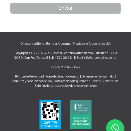
Directora editorial: Romina A. Lozano - Propietario: Albrematica S.A.
Copyright 1997 - 2026 - elDial.com - editorial albrematica - Tucumán 1440
(1050) Cap. Fed. Telfax (5411) 4371-2806 - E-Mail: info@albrematica.com.ar
ISSN Nro. 2362-3527
Política de Privacidad
|
Aviso de derecho de autor
|
Defensa del Consumidor
|
Términos y condiciones de uso
|
Datos personales
|
Cómo anunciar
|
Subscribirse
|
Botón de baja de servicio y de arrepentimiento