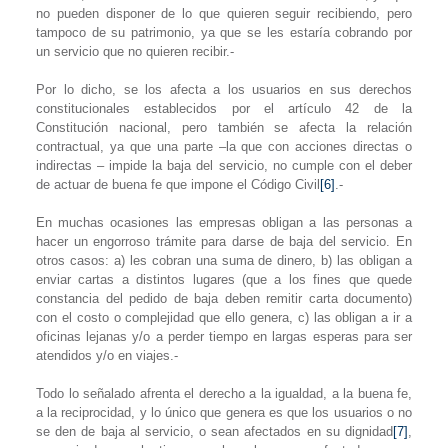
no pueden disponer de lo que quieren seguir recibiendo, pero
tampoco de su patrimonio, ya que se les estaría cobrando por
un servicio que no quieren recibir.-
Por lo dicho, se los afecta a los usuarios en sus derechos
constitucionales establecidos por el artículo 42 de
la
Constitución
nacional, pero también se afecta la relación
contractual, ya que una parte –la que con acciones directas o
indirectas – impide la baja del servicio, no cumple con el deber
de actuar de buena fe que impone el Código Civil
[6]
.-
En muchas ocasiones las empresas obligan a las personas a
hacer un engorroso trámite para darse de baja del servicio. En
otros casos: a) les cobran una suma de dinero, b) las obligan a
enviar cartas a distintos lugares (que a los fines que quede
constancia del pedido de baja deben remitir carta documento)
con el costo o complejidad que ello genera, c) las obligan a ir a
oficinas lejanas y/o a perder tiempo en largas esperas para ser
atendidos y/o en viajes.-
Todo lo señalado afrenta el derecho a la igualdad, a la buena fe,
a la reciprocidad, y lo único que genera es que los usuarios o no
se den de baja al servicio, o sean afectados en su dignidad
[7]
,