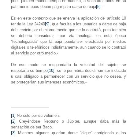
pues pierden mucho tiempo en hacerlo, o sean afectados en su
patrimonio pues deben pagar para darse de baja
[8]
.-
Es en este contexto que se enerva la aplicación del artículo 10
ter de
la Ley
24240
[9]
, que faculta a los usuarios a darse de baja
del servicio por el mismo medio que se lo contrató, pero también
se debería considerar –por vía análoga- en esta época
“tecnologizada” que la baja pueda ser efectuada por medios
digitales o telefónicos indistintamente, aun cuando se lo contrató
al servicio por otro medio.-
De ese modo se resguardaría la voluntad del sujeto, se
respetaría su tiempo
[10]
, se le permitiría decidir sin ser inducido
u casi obligado a permanecer con un servicio que no desea, y
se protegerían sus intereses económicos.-
[1]
No sólo por su volumen.
[2]
Creyéndose Neptuno o Júpiter, aunque daba más la
sensación de ser Baco.
[3]
Mientras algunos
querían darse “dique” corrigiendo a los