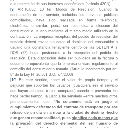
a la protección de sus intereses económicos (artículo 42CN).
[9]
ARTICULO 10 ter: Modos de Rescisión. Cuando la
contratación de un servicio, incluidos los servicios públicos
domiciliarios, haya sido realizada en forma telefónica,
electrónica o similar, podrá ser rescindida a elección del
consumidor o usuario mediante el mismo medio utilizado en la
contratación. La empresa receptora del pedido de rescisión del
servicio deberá enviar sin cargo al domicilio del consumidor o
usuario una constancia fehaciente dentro de las SETENTA Y
DOS (72) horas posteriores a la recepción del pedido de
rescisión. Esta disposición debe ser publicada en la factura o
documento equivalente que la empresa enviare regularmente al
domicilio del consumidor o usuario. (Artículo incorporado por art.
8° de la Ley N° 26.361 B.O. 7/4/2008)
[10]
En este sentido, sobre el valor del propio tiempo y el
perjuicio que soportan los usuarios (cualquiera sea el servicio
que hayan adquirido o bien comprado) cuando el proveedor les
hace perder tiempo, la justicia ha señalado –entre muchos otros
pronunciamientos- que:
“No solamente está en juego el
cumplimiento defectuoso del contrato de transporte por ese
retraso de un día en arribar a la ciudad de destino -hecho
que genera responsabilidad, pues
significa nada menos que
la privación del derecho elemental del ser humano de