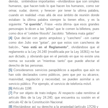
demás,
sintiéndose importantes –olvidándose que son simples
humanos, que hacen todo lo que hacen los humanos, como ser
orinar, sudar, dormir, y fenecer- por tener la ultima palabra,
cuando en realidad –mas allá de ese ámbito de reunión donde
estaban- la última palabra siempre la tienen ellos, y es la
siguiente:
“si querida”.
Frase –esta última- que esos grandes
personajes le dicen a las “pibas” que le comen la billetera, pues
como dice el “celebre filosofo” Jacobito: “billetera mata galán”
[4]
Que decían con gesto ampuloso y “canchero” –sin cantar
como don Julio ese “gotan”, por que estos son cancheros de
balcón-,
“eso está en el Reglamento”
, olvidándose que el
reglamento a
la Ley
24.240 (modificada por
la Ley
16361) no fue
aun dictado, y obviando que en el periodo en que
no existe una
norma se sucede un “mientras tanto” que puede afectar el
derecho de las personas.
[5]
Consideramos servicios parapúblicos a aquellos que aún no
han sido declarados como públicos, pero que por su alcance,
masividad, regulación y necesidad, se pueden asimilar a un
servicio público. Por ejemplo, el servicio de telefonía móvil.
[6]
Artículo 1198.
[7]
Por ser objeto de trato indigno. Al respecto cabe remitirse al
artículo 8bis de
la Ley
24.240, que encuentra su sostén en el
artículo 42 de
la Constitución
Nacional.
[8]
Afectándose así su derecho a la propiedad (artículo 17CN) y