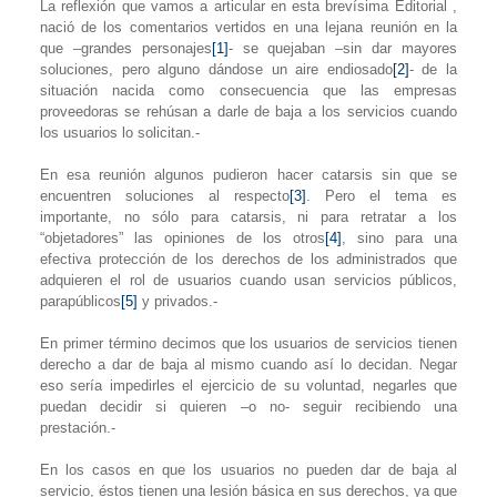
La reflexión que vamos a articular en esta brevísima Editorial ,
nació de los comentarios vertidos en una lejana reunión en la
que –grandes personajes
[1]
- se quejaban –sin dar mayores
soluciones, pero alguno dándose un aire endiosado
[2]
- de la
situación nacida como consecuencia que las empresas
proveedoras se rehúsan a darle de baja a los servicios cuando
los usuarios lo solicitan.-
En esa reunión algunos pudieron hacer catarsis sin que se
encuentren soluciones al respecto
[3]
. Pero el tema es
importante, no sólo para catarsis, ni para retratar a los
“objetadores” las opiniones de los otros
[4]
, sino para una
efectiva protección de los derechos de los administrados que
adquieren el rol de usuarios cuando usan servicios públicos,
parapúblicos
[5]
y privados.-
En primer término decimos que los usuarios de servicios tienen
derecho a dar de baja al mismo cuando así lo decidan. Negar
eso sería impedirles el ejercicio de su voluntad, negarles que
puedan decidir si quieren –o no- seguir recibiendo una
prestación.-
En los casos en que los usuarios no pueden dar de baja al
servicio, éstos tienen una lesión básica en sus derechos, ya que