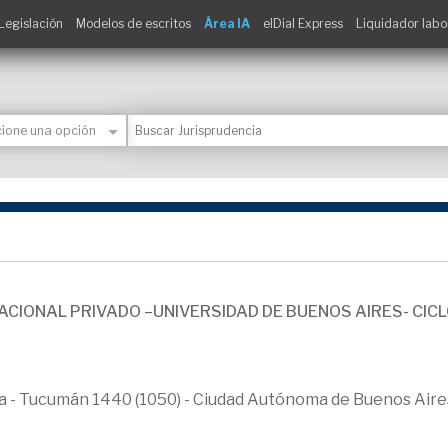
Legislación
Modelos de escritos
Área IA
elDial Express
Liquidador labo
ACIONAL PRIVADO –UNIVERSIDAD DE BUENOS AIRES- CICL
ica - Tucumán 1440 (1050) - Ciudad Autónoma de Buenos Aire