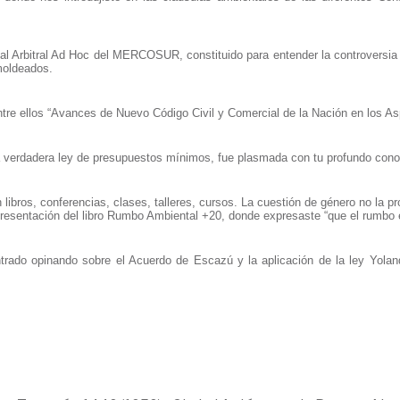
al Arbitral Ad Hoc del MERCOSUR, constituido para entender la controversia 
moldeados.
ntre ellos “Avances de Nuevo Código Civil y Comercial de la Nación en los A
 verdadera ley de presupuestos mínimos, fue plasmada con tu profundo conoc
ibros, conferencias, clases, talleres, cursos. La cuestión de género no la p
presentación del libro Rumbo Ambiental +20, donde expresaste “que el rumbo e
rado opinando sobre el Acuerdo de Escazú y la aplicación de la ley Yolan