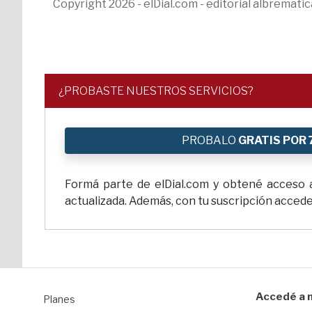
Copyright 2026 - elDial.com - editorial albremat
¿PROBASTE NUESTROS SERVICIOS?
PROBALO
GRATIS POR 
Formá parte de elDial.com y obtené acceso a 
actualizada. Además, con tu suscripción accedes
Accedé a n
Planes
1