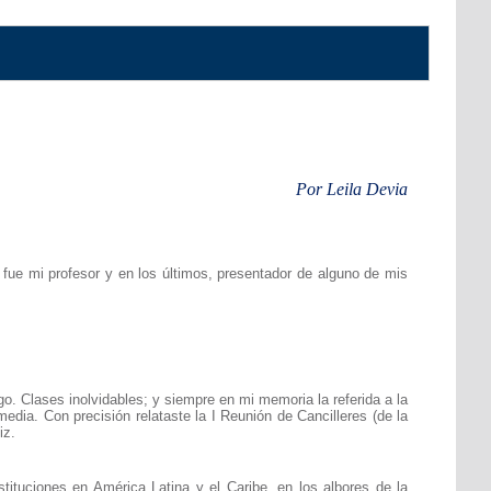
Por Leila Devia
s, fue mi profesor y en los últimos, presentador de alguno de mis
. Clases inolvidables; y siempre en mi memoria la referida a la
edia. Con precisión relataste la I Reunión de Cancilleres (de la
iz.
tituciones en América Latina y el Caribe, en los albores de la