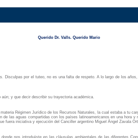
Querido Dr. Valls. Querido Mario
as. Disculpas por el tuteo, no es una falta de respeto. A lo largo de los año
 aún; y que decir describir su trayectoria académica.
ateria Régimen Jurídico de los Recursos Naturales, la cual estaba a tu cargo
ón de las aguas compartidas con los países latinoamericanos en una hora y m
e fuera iniciativa y ejecución del Canciller argentino Miguel Ángel Zavala Ort
donde nos introdujiste en las cláusulas ambientales de las diferentes Cons