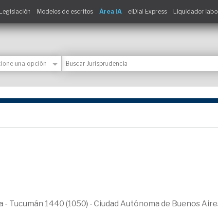
Legislación
Modelos de escritos
Área IA
elDial Express
Liquidador labo
ica - Tucumán 1440 (1050) - Ciudad Autónoma de Buenos Aire