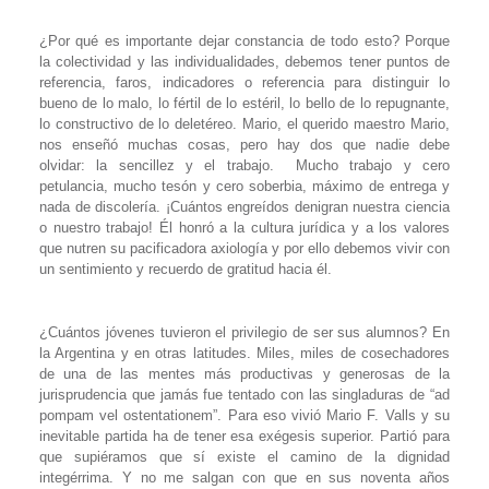
¿Por qué es importante dejar constancia de todo esto? Porque
la colectividad y las individualidades, debemos tener puntos de
referencia, faros, indicadores o referencia para distinguir lo
bueno de lo malo, lo fértil de lo estéril, lo bello de lo repugnante,
lo constructivo de lo deletéreo. Mario, el querido maestro Mario,
nos enseñó muchas cosas, pero hay dos que nadie debe
olvidar: la sencillez y el trabajo.
Mucho trabajo y cero
petulancia, mucho tesón y cero soberbia, máximo de entrega y
nada de discolería. ¡Cuántos engreídos denigran nuestra ciencia
o nuestro trabajo! Él honró a la cultura jurídica y a los valores
que nutren su pacificadora axiología y por ello debemos vivir con
un sentimiento y recuerdo de gratitud hacia él.
¿Cuántos jóvenes tuvieron el privilegio de ser sus alumnos? En
la Argentina y en otras latitudes. Miles, miles de cosechadores
de una de las mentes más productivas y generosas de la
jurisprudencia que jamás fue tentado con las singladuras de
“ad
pompam vel ostentationem”.
Para eso vivió Mario F. Valls y su
inevitable partida ha de tener esa exégesis superior. Partió para
que supiéramos que sí existe el camino de la dignidad
integérrima. Y no me salgan con que en sus noventa años