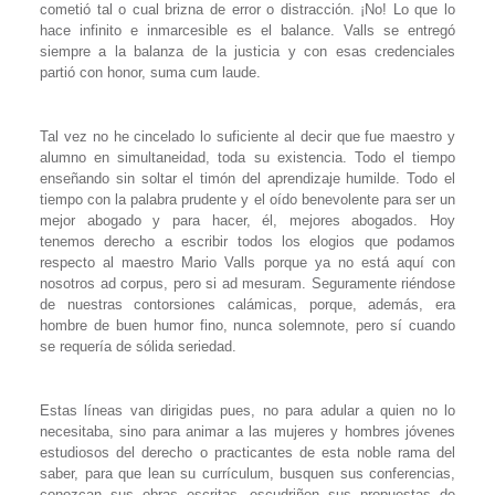
cometió tal o cual brizna de error o distracción. ¡No! Lo que lo
hace infinito e inmarcesible es el balance. Valls se entregó
siempre a la balanza de la justicia y con esas credenciales
partió con honor,
suma cum laude.
Tal vez no he cincelado lo suficiente al decir que fue maestro y
alumno en simultaneidad, toda su existencia. Todo el tiempo
enseñando sin soltar el timón del aprendizaje humilde. Todo el
tiempo con la palabra prudente y el oído benevolente para ser un
mejor abogado y para hacer, él, mejores abogados. Hoy
tenemos derecho a escribir todos los elogios que podamos
respecto al maestro Mario Valls porque ya no está aquí con
nosotros
ad corpus
, pero si
ad mesuram
. Seguramente riéndose
de nuestras contorsiones calámicas, porque, además, era
hombre de buen humor fino, nunca solemnote, pero sí cuando
se requería de sólida seriedad.
Estas líneas van dirigidas pues, no para adular a quien no lo
necesitaba, sino para animar a las mujeres y hombres jóvenes
estudiosos del derecho o practicantes de esta noble rama del
saber, para que lean su currículum, busquen sus conferencias,
conozcan sus obras escritas, escudriñen sus propuestas de