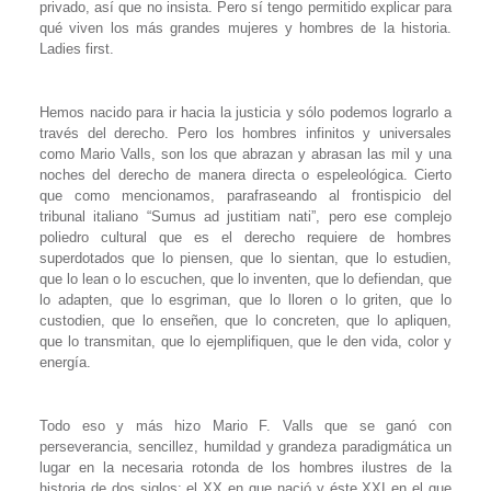
privado, así que no insista. Pero sí tengo permitido explicar para
qué viven los más grandes mujeres y hombres de la historia.
Ladies first
.
Hemos nacido para ir hacia la justicia y sólo podemos lograrlo a
través del derecho. Pero los hombres infinitos y universales
como Mario Valls, son los que abrazan y abrasan las mil y una
noches del derecho de manera directa o espeleológica. Cierto
que como mencionamos, parafraseando al frontispicio del
tribunal italiano
“Sumus ad justitiam nati”
, pero ese complejo
poliedro cultural que es el derecho requiere de hombres
superdotados que lo piensen, que lo sientan, que lo estudien,
que lo lean o lo escuchen, que lo inventen, que lo defiendan, que
lo adapten, que lo esgriman, que lo lloren o lo griten, que lo
custodien, que lo enseñen, que lo concreten, que lo apliquen,
que lo transmitan, que lo ejemplifiquen, que le den vida, color y
energía.
Todo eso y más hizo Mario F. Valls que se ganó con
perseverancia, sencillez, humildad y grandeza paradigmática un
lugar en la necesaria rotonda de los hombres ilustres de la
historia de dos siglos: el XX en que nació y éste XXI en el que