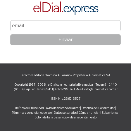
Directora editorial: Romina A. Lozano - Propietario: Albrematica S.A.
Copyright 1997 - 2026 - elDial.com - editorial albrematica - Tucumán 1440
(1050) Cap. Fed. Telfax (5411) 4371-2806 - E-Mail: info@albrematica.com.ar
ISSN Nro. 2362-3527
Política de Privacidad
|
Aviso de derecho de autor
|
Defensa del Consumidor
|
Términos y condiciones de uso
|
Datos personales
|
Cómo anunciar
|
Subscribirse
|
Botón de baja de servicio y de arrepentimiento