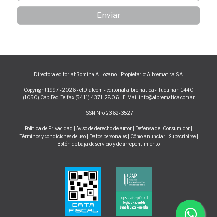
Directora editorial: Romina A. Lozano - Propietario: Albrematica S.A.
Copyright 1997 - 2026 - elDial.com - editorial albrematica - Tucumán 1440
(1050) Cap. Fed. Telfax (5411) 4371-2806 - E-Mail: info@albrematica.com.ar
ISSN Nro. 2362-3527
Política de Privacidad
|
Aviso de derecho de autor
|
Defensa del Consumidor
|
Términos y condiciones de uso
|
Datos personales
|
Cómo anunciar
|
Subscribirse
|
Botón de baja de servicio y de arrepentimiento