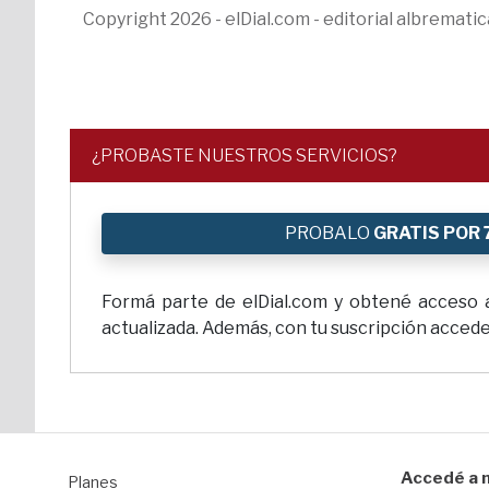
Copyright 2026 - elDial.com - editorial albremat
¿PROBASTE NUESTROS SERVICIOS?
PROBALO
GRATIS POR 
Formá parte de elDial.com y obtené acceso a 
actualizada. Además, con tu suscripción accedes
Accedé a n
Planes
1