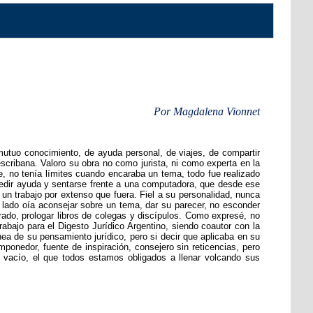
Por Magdalena Vionnet
mutuo conocimiento, de ayuda personal, de viajes, de compartir
escribana. Valoro su obra no como jurista, ni como experta en la
le, no tenía límites cuando encaraba un tema, todo fue realizado
 pedir ayuda y sentarse frente a una computadora, que desde ese
un trabajo por extenso que fuera. Fiel a su personalidad, nunca
u lado oía aconsejar sobre un tema, dar su parecer, no esconder
torado, prologar libros de colegas y discípulos. Como expresé, no
abajo para el Digesto Jurídico Argentino, siendo coautor con la
a de su pensamiento jurídico, pero si decir que aplicaba en su
ponedor, fuente de inspiración, consejero sin reticencias, pero
n vacío, el que todos estamos obligados a llenar volcando sus