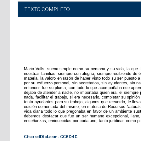
TEXTO COMPLETO
Mario Valls, suena simple como su persona y su vida, la que t
nuestras familias, siempre con alegría, siempre recibiendo de é
materia, la valoro en razón de haber visto todo su ser puesto a
por su esfuerzo personal, sin secretarios, sin ayudantes, sin 
entonces fue su pluma, con todo lo que acompañaba ese aprendiz
dejaba de atender a nadie, no importaba quien era, él siempre 
nada, facilitar el trabajo, si era necesario, completar su opini
tenía ayudantes para su trabajo, algunos que recuerdo, le llev
edición comentada del mismo, en materia de Recursos Naturales
vida diaria todo lo que pregonaba en favor de un ambiente sust
debemos destacar que fue un ser humano excepcional, llano, h
enseñanzas, enriquecidas por cada uno, tanto jurídicas como pe
Citar: elDial.com - CC6D4C