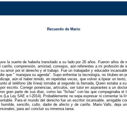
Recuerdo de Mario
uve la suerte de haberla transitado a su lado por 26 años. Fueron años de 
l cariño, comprensión, amistad, consejos, aún referentes a mi profesión de 
 su amor por el derecho y el trabajo. Fue un trabajador y educador incansab
nadie que " manejara su agenda". Supo enfrentar la tecnología, no titubeo en
aje, aún el haber tenido, en repetidas veces, que volver a tipear un texto, 
junto al teléfono (de línea) tomaba al segundo la llamada, Quien estaba a s
ón por escrito. Corregir ponencias, artículos, ser tutor en aspirantes a un doc
aron gran parte de sus días, como las "fichas" con las que compaginaba el tr
 (La Ley SAE e I-2014). Probablemente no sepa expresar ni comentar la líne
entable. Para el mundo del derecho fue un escritor incansable, amigable com
umilde, sencillo, culto, dador de afecto y de cariño. Mario Valls, deja u
rsonales, para así concluir su inmensa tarea.