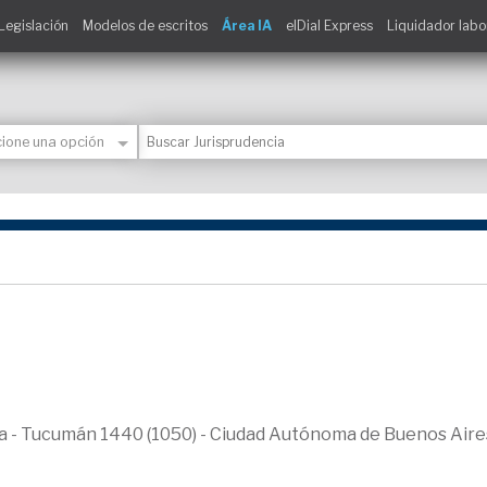
Legislación
Modelos de escritos
Área IA
elDial Express
Liquidador labo
ica - Tucumán 1440 (1050) - Ciudad Autónoma de Buenos Aire