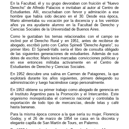
En la Facultad, él y su grupo devoraban con fruición el “Nuevo
Derecho” de Alfredo Palacios e invitaban al autor al Centro de
Estudiantes. Allí, escuchaban con fervor y admiración a ese
hombre que había sido decano en el 30. Desde esa época,
Mario alimentaba su vocación por la docencia y a los veintiún
años ya era ayudante alumno en la Facultad de Derecho y
Ciencias Sociales de la Universidad de Buenos Aires.
Como le gustaban los temas relacionados con el campo se
inclinó por el Derecho Rural y en 1951, antes de recibirse de
abogado, escribió junto con Carlos Spinedi “Derecho Agrario”, su
primer libro. El Spinedi-Valls sería el libro de consulta obligado
de las siguientes generaciones de estudiantes. Además de sus
dotes de escritor, Mario tenía marcadas convicciones políticas y
en ese entonces militaba activamente en el Centro de
Estudiantes de Derecho y Ciencias Sociales.
En 1952 descubre una salina en Carmen de Patagones, la que
explotará durante los años siguientes, primero delegando su
administración y luego haciéndose cargo personalmente.
En 1953 obtiene su primer trabajo como abogado de gerencia en
el Instituto Argentino para la Promoción y el Intercambio. Este
organismo monopolizaba el comercio nacional y controlaba la
exportación de todo tipo de mercancías, desde telas y café
hasta bananas.
Para la misma época conoce a la que sería su mujer, Florencia
Godoy, y el 26 de marzo de 1954 se casa en la discreta y
elegante capilla de San Martín de Tours, en Palermo.