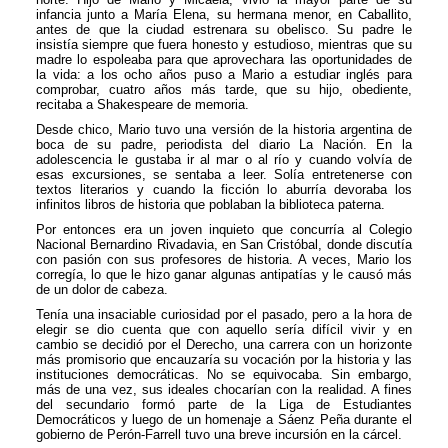
infancia junto a María Elena, su hermana menor, en Caballito,
antes de que la ciudad estrenara su obelisco. Su padre le
insistía siempre que fuera honesto y estudioso, mientras que su
madre lo espoleaba para que aprovechara las oportunidades de
la vida: a los ocho años puso a Mario a estudiar inglés para
comprobar, cuatro años más tarde, que su hijo, obediente,
recitaba a Shakespeare de memoria.
Desde chico, Mario tuvo una versión de la historia argentina de
boca de su padre, periodista del diario La Nación. En la
adolescencia le gustaba ir al mar o al río y cuando volvía de
esas excursiones, se sentaba a leer. Solía entretenerse con
textos literarios y cuando la ficción lo aburría devoraba los
infinitos libros de historia que poblaban la biblioteca paterna.
Por entonces era un joven inquieto que concurría al Colegio
Nacional Bernardino Rivadavia, en San Cristóbal, donde discutía
con pasión con sus profesores de historia. A veces, Mario los
corregía, lo que le hizo ganar algunas antipatías y le causó más
de un dolor de cabeza.
Tenía una insaciable curiosidad por el pasado, pero a la hora de
elegir se dio cuenta que con aquello sería difícil vivir y en
cambio se decidió por el Derecho, una carrera con un horizonte
más promisorio que encauzaría su vocación por la historia y las
instituciones democráticas. No se equivocaba. Sin embargo,
más de una vez, sus ideales chocarían con la realidad. A fines
del secundario formó parte de la Liga de Estudiantes
Democráticos y luego de un homenaje a Sáenz Peña durante el
gobierno de Perón-Farrell tuvo una breve incursión en la cárcel.