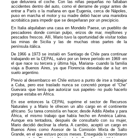
que detuviera el coche. Con las niñas pequeñas no faltaban
accidentes dentro del auto, como el derrame de yogur antes de
entrar a París o la mañana en que Eugenia, cerca de Nápoles,
puso en marcha el motor y su madre debió hacer una maniobra
acrobática para impedir que se despeñaran por un precipicio.
En Italia alquilaban una casa en Mondelo Paese, un pueblito de
pescadores donde comían pulpo, erizos de mar, mejillones y
pescados frescos. Allí, Mario tuvo la oportunidad de visitar todas
las minas de Sicilia y las de muchas otras partes de la
península itálica.
De 1966 a 1973 se instaló en Santiago de Chile para continuar
trabajando en la CEPAL, salvo por un breve período en 1969 -en
el que nace su tercera y última hija, Mariana- cuando la familia
viaja a Buenos Aires, ya que Florencia deseaba dar a luz en
suelo argentino.
Previo al desembarco en Chile estuvo a punto de irse a trabajar
a Cuba, pero ese traslado nunca se concretó porque el “Che”
Guevara -que tenía que autorizar sus papeles- no pudo hacerlo
porque estaba en África.
En ese entonces la CEPAL suprime el sector de Recursos
Naturales y a Mario le ofrecen un alto cargo en el continente
africano. Su tarea consistía en hacer, desde Addis Abeba y para
África, el mismo trabajo que había hecho en América Latina.
Aunque era tentadora, después de consultarlo con su mujer,
Mario decidió declinar la oferta. A cambio, aceptó un cargo en
Buenos Aires como Asesor de la Comisión Mixta de Salto
Grande, en el que estuvo pocos meses. Enseguida lo nombraron