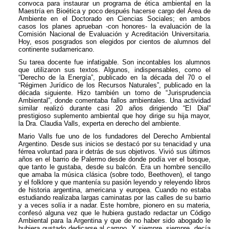
convoca para instaurar un programa de ética ambiental en la
Maestría en Bioética y poco después hacerse cargo del Área de
Ambiente en el Doctorado en Ciencias Sociales; en ambos
casos los planes aprueban -con honores- la evaluación de la
Comisión Nacional de Evaluación y Acreditación Universitaria.
Hoy, esos posgrados son elegidos por cientos de alumnos del
continente sudamericano.
Su tarea docente fue infatigable. Son incontables los alumnos
que utilizaron sus textos. Algunos, indispensables, como el
“Derecho de la Energía”, publicado en la década del 70 o el
“Régimen Jurídico de los Recursos Naturales”, publicado en la
década siguiente. Hizo también un tomo de “Jurisprudencia
Ambiental”, donde comentaba fallos ambientales. Una actividad
similar realizó durante casi 20 años dirigiendo “El Dial”
prestigioso suplemento ambiental que hoy dirige su hija mayor,
la Dra. Claudia Valls, experta en derecho del ambiente.
Mario Valls fue uno de los fundadores del Derecho Ambiental
Argentino. Desde sus inicios se destacó por su tenacidad y una
férrea voluntad para ir detrás de sus objetivos. Vivió sus últimos
años en el barrio de Palermo desde donde podía ver el bosque,
que tanto le gustaba, desde su balcón. Era un hombre sencillo
que amaba la música clásica (sobre todo, Beethoven), el tango
y el folklore y que mantenía su pasión leyendo y releyendo libros
de historia argentina, americana y europea. Cuando no estaba
estudiando realizaba largas caminatas por las calles de su barrio
y a veces solía ir a nadar. Este hombre, pionero en su materia,
confesó alguna vez que le hubiera gustado redactar un Código
Ambiental para la Argentina y que de no haber sido abogado le
hubiera gustado dedicarse al campo. Y siempre, siempre, decía