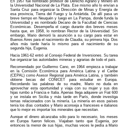
En 1957 fue nombrado profesor de Derecho Agrario y Minero en
la Universidad Nacional de La Plata. Ese mismo año lo envían a
Santa Cruz para organizar la Dirección de Minas y Energía de
esa provincia, Tierra del Fuego y la Antártida. De allí pasa un
breve tiempo en Neuquén y luego en La Pampa, donde funda la
Universidad y es nombrado Decano de la Facultad de Ciencias
Económicas. Desempeña el cargo durante dos breves meses
hasta que, en 1958, lo nombran Rector de la Universidad. Sin
embargo, Mario demoró la asunción a su cargo para estar en
Buenos Aires para el nacimiento de Claudia, su primera hija. Dos
años más tarde haría lo mismo para el nacimiento de su
segunda hija, Eugenia.
Hacia 1961-62 entró al Consejo Federal de Inversiones. Su tarea
fue organizar las autoridades mineras y agrarias de todo el país.
Recomendado por Guillermo Cano, en 1964 empieza a trabajar
en la Comisión Económica para América Latina y el Caribe
(CEPAL) como Asesor Regional para América Latina, y también
obtiene becas del CONICET para estudiar en Europa.
Recordando las palabras de su madre, Mario no duda en
aprovechar esta oportunidad y viaja con su mujer y sus dos
hijas rumbo a Francia e Italia. Apenas llega adquiere un Fiat 600
y se instala en Sicilia y más tarde en París, donde investiga
temas relacionados con la minería. La minería en esos países
tenía los días contados y Mario aconseja a franceses e italianos
que lo mejor es importar los minerales que necesitan.
Aunque el dinero alcanzaba sólo para lo necesario, los meses
en Europa fueron felices. Viajaban tanto que Eugenia, por
entonces la menor de sus hijas, muchas veces le pedía a Mario