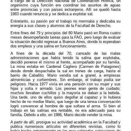
a cargo de la Dirección Nacional de Coordinación Hídrica, un
organismo cuya función era coordinar los asuntos de aguas
entre provincias y con países extranjeros. Allí se quedó hasta
1983 cuando renuncia y se dedica a explotar sal.
Entretanto, su pasión por el trabajo no mermaba y dedicaba su
energía a sus clases y alumnos de la Facultad de Derecho.
Entre fines del 79 y principios del 80 Mario pasó en Roma cuatro
meses desempeñando tareas para la FAO, pero luego de evaluar
la situación decidió regresar a Buenos Aires, donde lo esperaban
dos empleos y una salina en funcionamiento.
A fines de la década del 70, cansado de las malas
administraciones que había tenido la salina que explotaba,
decidió ponerse él mismo al frente, acompañado por su familia.
La mina estaba en Cardenal Cagliero (Carmen de Patagones)
desde donde despachaba la sal en trenes de carga, hasta el
barrio de Caballito. Mario vendía sal a granel, a empresas
alimenticias y curtiembres. Sin embargo, el trabajo podía ser
peligroso. Hacia 1977 vivía en una pensión con su mujer y sus
hijas y solía ir armado. Los peones eran gente de cuidado;
muchos llevaban cuchillos y la mayoría se daban a la bebida.
Una tarde, uno de ellos quiso degollar al capataz y lo hubiera
hecho de no mediar Mario, que luego de una tensa conversación
logró convencer al hombre de que soltara el arma. Si bien el
trabajo en las salinas era rentable, no era adecuado para su
familia. Debido a ello, en 1986, Mario decide vender la mina.
A partir de allí, prosigue su actividad académica en la Facultad y
publica numerosos artículos en diferentes revistas, como lo
había hecho anteriormente en las muy valoradas colecciones de