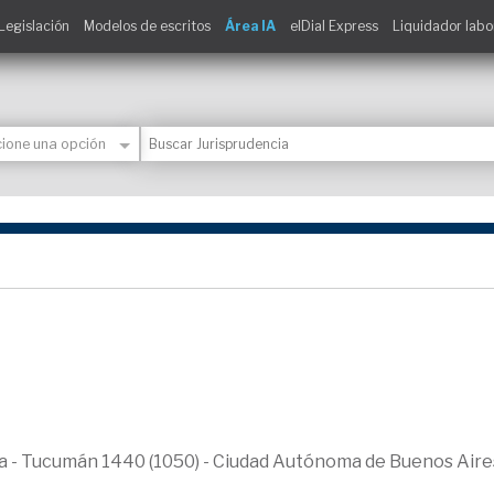
Legislación
Modelos de escritos
Área IA
elDial Express
Liquidador labo
ica - Tucumán 1440 (1050) - Ciudad Autónoma de Buenos Aire