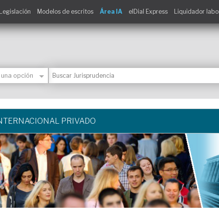
Legislación
Modelos de escritos
Área IA
elDial Express
Liquidador labo
NTERNACIONAL PRIVADO