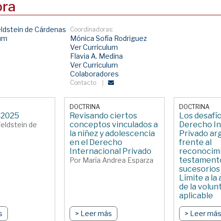
ora
eldstein de Cárdenas
Coordinadoras:
lum
Mónica Sofía Rodriguez
Ver Curriculum
Flavia A. Medina
Ver Curriculum
Colaboradores
Contacto
DOCTRINA
DOCTRINA
 2025
Revisando ciertos
Los desafío
conceptos vinculados a
Derecho In
Feldstein de
la niñez y adolescencia
Privado ar
en el Derecho
frente al
Internacional Privado
reconocim
testamento
Por María Andrea Esparza
sucesorios
Límite a la
de la volunt
aplicable
Por Micaela
s
> Leer más
Filippis
> Leer má