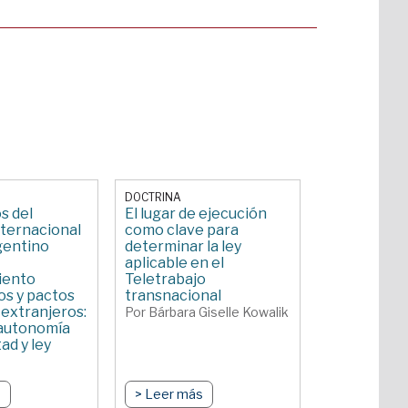
DOCTRINA
s del
El lugar de ejecución
ternacional
como clave para
gentino
determinar la ley
aplicable en el
iento
Teletrabajo
s y pactos
transnacional
 extranjeros:
Por Bárbara Giselle Kowalik
 autonomía
ad y ley
 Belén De
s
> Leer más