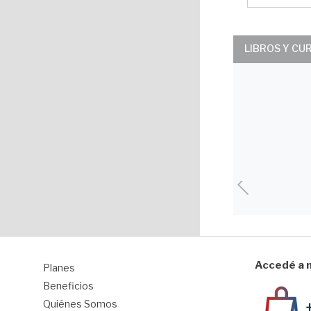
LIBROS Y CU
Accedé a n
Planes
1
Beneficios
Quiénes Somos