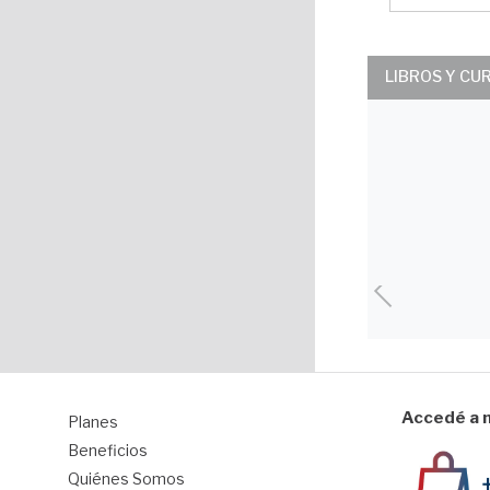
LIBROS Y CU
Accedé a n
Planes
1
Beneficios
Quiénes Somos