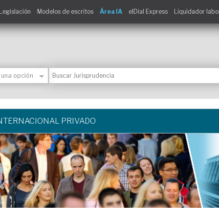
Legislación
Modelos de escritos
Área IA
elDial Express
Liquidador labo
NTERNACIONAL PRIVADO