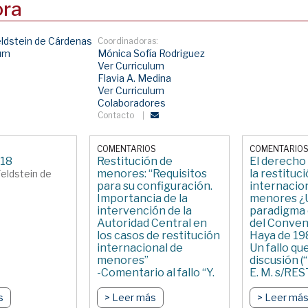
ora
eldstein de Cárdenas
Coordinadoras:
lum
Mónica Sofía Rodriguez
Ver Curriculum
Flavia A. Medina
Ver Curriculum
Colaboradores
Contacto
COMENTARIOS
COMENTARIO
018
Restitución de
El derecho 
menores: “Requisitos
la restituc
Feldstein de
para su configuración.
internacio
Importancia de la
menores ¿
intervención de la
paradigma 
Autoridad Central en
del Conven
los casos de restitución
Haya de 19
internacional de
Un fallo qu
menores”
discusión (“D
-Comentario al fallo “Y.
E. M. s/RE
A. M.” del JUZGADO DE
INTERNAC
PRIMERA INSTANCIA
MENORES” 
s
> Leer más
> Leer má