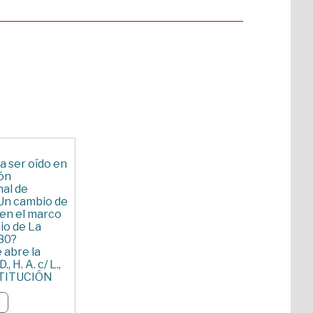
S
a ser oído en
ión
nal de
Un cambio de
en el marco
io de La
80?
e abre la
., H. A. c/ L.,
STITUCIÓN
IONAL DE
del
s