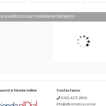
EN LO CIVIL DE
JUZGADO 
PERSONAS Y FAMILIA
CIVIL Nº 4)
DE TARTAGAL (Salta)-
Por Fabio M
Por Daniel Alejandro
RSOS JURÍDICOS QUE PODRÍAN INTERESARTE
Campero
uestra tienda online
Contactanos
(5411) 4371-2806
info@albrematica.com.ar