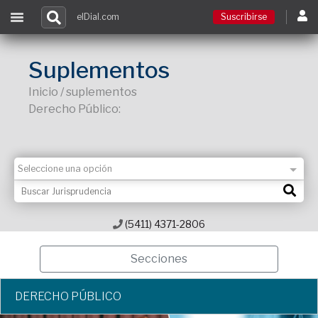
elDial.com
Suscribirse
Suscribirse
Suplementos
Inicio / suplementos
Ingresar
Derecho Público:
Acceso a cursos
Contacto
(5411) 4371-2806
Secciones
DERECHO PÚBLICO