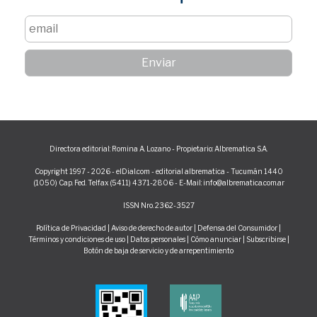
Directora editorial: Romina A. Lozano - Propietario: Albrematica S.A.
Copyright 1997 - 2026 - elDial.com - editorial albrematica - Tucumán 1440
(1050) Cap. Fed. Telfax (5411) 4371-2806 - E-Mail: info@albrematica.com.ar
ISSN Nro. 2362-3527
Política de Privacidad
|
Aviso de derecho de autor
|
Defensa del Consumidor
|
Términos y condiciones de uso
|
Datos personales
|
Cómo anunciar
|
Subscribirse
|
Botón de baja de servicio y de arrepentimiento