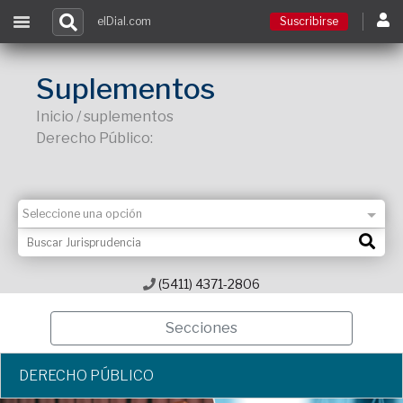
elDial.com
Suscribirse
Suscribirse
Suplementos
Inicio / suplementos
Ingresar
Derecho Público:
Acceso a cursos
Contacto
(5411) 4371-2806
Secciones
DERECHO PÚBLICO