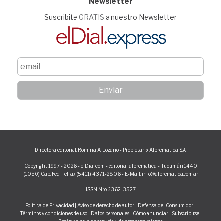
Newsletter
Suscribite
GRATIS
a nuestro Newsletter
Directora editorial: Romina A. Lozano - Propietario: Albrematica S.A.
Copyright 1997 - 2026 - elDial.com - editorial albrematica - Tucumán 1440
(1050) Cap. Fed. Telfax (5411) 4371-2806 - E-Mail: info@albrematica.com.ar
ISSN Nro. 2362-3527
Política de Privacidad
|
Aviso de derecho de autor
|
Defensa del Consumidor
|
Términos y condiciones de uso
|
Datos personales
|
Cómo anunciar
|
Subscribirse
|