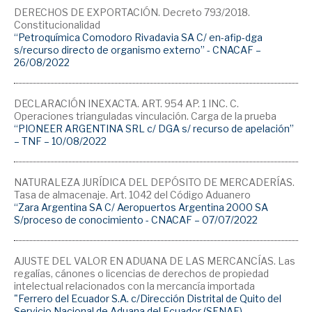
DERECHOS DE EXPORTACIÓN. Decreto 793/2018.
Constitucionalidad
“Petroquímica Comodoro Rivadavia SA C/ en-afip-dga
s/recurso directo de organismo externo” - CNACAF –
26/08/2022
DECLARACIÓN INEXACTA. ART. 954 AP. 1 INC. C.
Operaciones trianguladas vinculación. Carga de la prueba
“PIONEER ARGENTINA SRL c/ DGA s/ recurso de apelación”
– TNF – 10/08/2022
NATURALEZA JURÍDICA DEL DEPÓSITO DE MERCADERÍAS.
Tasa de almacenaje. Art. 1042 del Código Aduanero
“Zara Argentina SA C/ Aeropuertos Argentina 2000 SA
S/proceso de conocimiento - CNACAF – 07/07/2022
AJUSTE DEL VALOR EN ADUANA DE LAS MERCANCÍAS. Las
regalías, cánones o licencias de derechos de propiedad
intelectual relacionados con la mercancía importada
"Ferrero del Ecuador S.A. c/Dirección Distrital de Quito del
Servicio Nacional de Aduana del Ecuador (SENAE) -