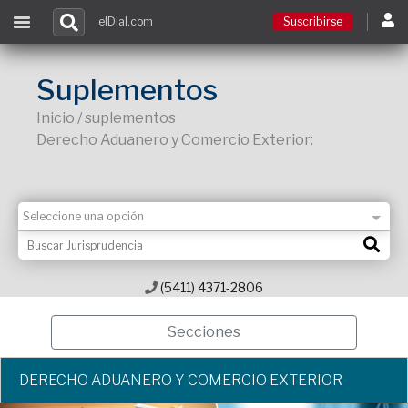
elDial.com
Suscribirse
Suscribirse
Suplementos
Inicio / suplementos
Ingresar
Derecho Aduanero y Comercio Exterior:
Acceso a cursos
Contacto
(5411) 4371-2806
Secciones
DERECHO ADUANERO Y COMERCIO EXTERIOR