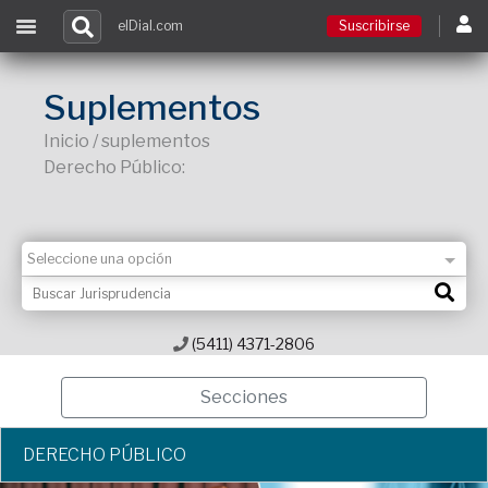
elDial.com
Suscribirse
Suscribirse
Suplementos
Inicio / suplementos
Ingresar
Derecho Público:
Acceso a cursos
Contacto
(5411) 4371-2806
Secciones
DERECHO PÚBLICO