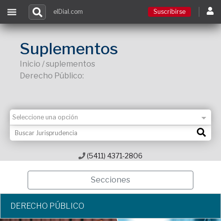
elDial.com
Suscribirse
Suscribirse
Suplementos
Inicio / suplementos
Ingresar
Derecho Público:
Acceso a cursos
Contacto
(5411) 4371-2806
Secciones
DERECHO PÚBLICO