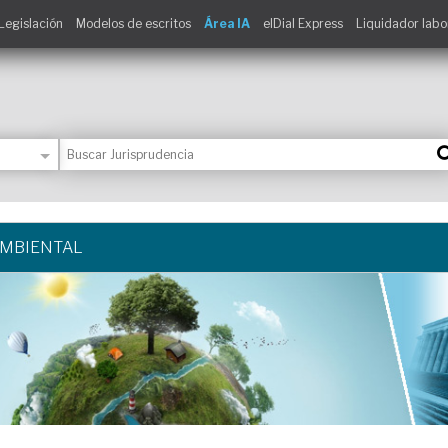
Legislación
Modelos de escritos
Área IA
elDial Express
Liquidador labo
AMBIENTAL