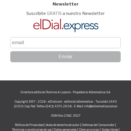
Newsletter
Suscribite
GRATIS
a nuestro Newsletter
Directora editorial: Romina A. Lozano - Propietario: Albrematica S.A.
Copyright 1997 - 2026 - elDial.com - editorial albrematica - Tucumán 1440
(1050) Cap. Fed. Telfax (5411) 4371-2806 - E-Mail: info@albrematica.com.ar
ISSN Nro. 2362-3527
Política de Privacidad
|
Aviso de derecho de autor
|
Defensa del Consumidor
|
Términos y condiciones de uso
|
Datos personales
|
Cómo anunciar
|
Subscribirse
|