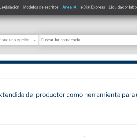
Legislación
Modelos de escritos
Área IA
elDial Express
Liquidador labo
extendida del productor como herramienta para 