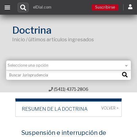
elDial.com
Suscribirse
Suscribirse
Doctrina
Inicio / últimos artículos ingresados
Ingresar
Acceso a cursos
Contacto
(5411) 4371-2806
VOLVER >
RESUMEN DE LA DOCTRINA
Suspensión e interrupción de