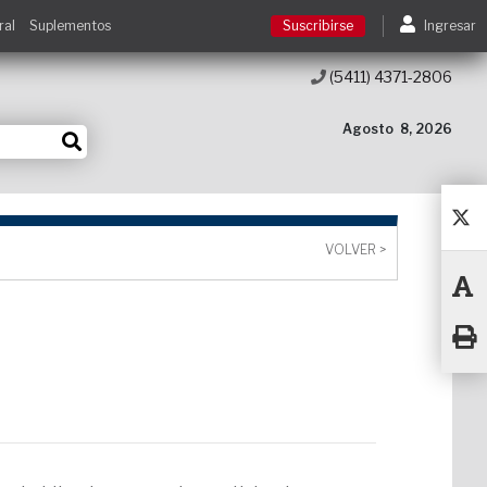
ral
Suplementos
Suscribirse
Ingresar
(5411) 4371-2806
Suscribirse
Agosto
8, 2026
Ingresar
Acceso a cursos
VOLVER >
Contacto