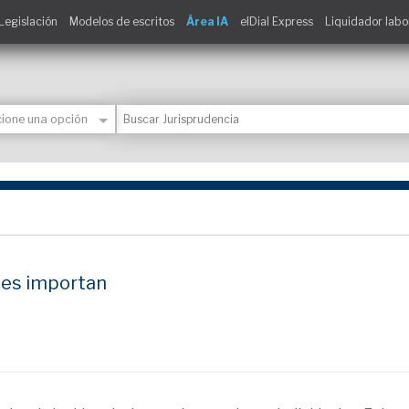
Legislación
Modelos de escritos
Área IA
elDial Express
Liquidador labo
nes importan