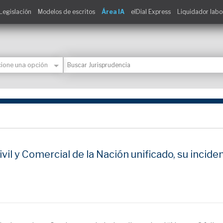
Legislación
Modelos de escritos
Área IA
elDial Express
Liquidador labo
l y Comercial de la Nación unificado, su incidenc