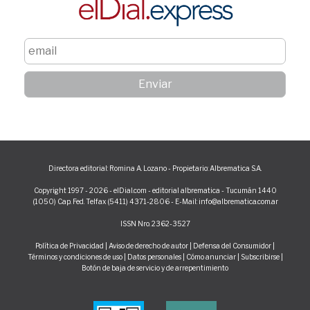
Directora editorial: Romina A. Lozano - Propietario: Albrematica S.A.
Copyright 1997 - 2026 - elDial.com - editorial albrematica - Tucumán 1440
(1050) Cap. Fed. Telfax (5411) 4371-2806 - E-Mail: info@albrematica.com.ar
ISSN Nro. 2362-3527
Política de Privacidad
|
Aviso de derecho de autor
|
Defensa del Consumidor
|
Términos y condiciones de uso
|
Datos personales
|
Cómo anunciar
|
Subscribirse
|
Botón de baja de servicio y de arrepentimiento