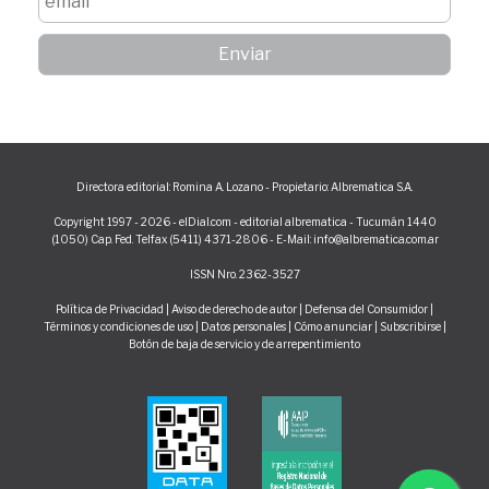
Directora editorial: Romina A. Lozano - Propietario: Albrematica S.A.
Copyright 1997 - 2026 - elDial.com - editorial albrematica - Tucumán 1440
(1050) Cap. Fed. Telfax (5411) 4371-2806 - E-Mail: info@albrematica.com.ar
ISSN Nro. 2362-3527
Política de Privacidad
|
Aviso de derecho de autor
|
Defensa del Consumidor
|
Términos y condiciones de uso
|
Datos personales
|
Cómo anunciar
|
Subscribirse
|
Botón de baja de servicio y de arrepentimiento