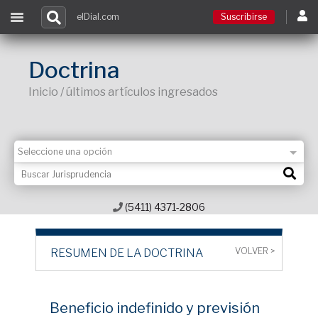
elDial.com
Suscribirse
Suscribirse
Doctrina
Inicio / últimos artículos ingresados
Ingresar
Acceso a cursos
Contacto
(5411) 4371-2806
VOLVER >
RESUMEN DE LA DOCTRINA
Beneficio indefinido y previsión