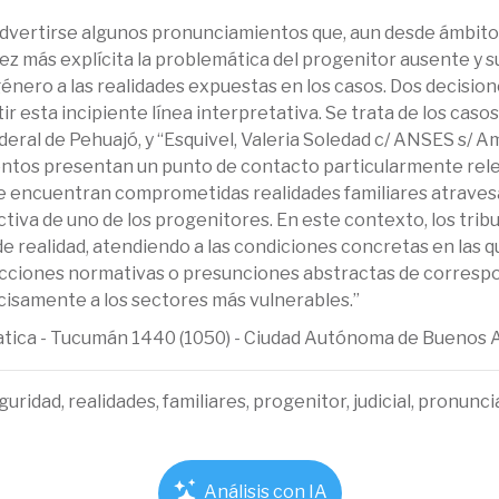
 advertirse algunos pronunciamientos que, aun desde ámbitos
z más explícita la problemática del progenitor ausente y su
género a las realidades expuestas en los casos. Dos decisi
tir esta incipiente línea interpretativa. Se trata de los cas
deral de Pehuajó, y “Esquivel, Valeria Soledad c/ ANSES s/ A
tos presentan un punto de contacto particularmente relev
e encuentran comprometidas realidades familiares atravesa
va de uno de los progenitores. En este contexto, los tribun
de realidad, atendiendo a las condiciones concretas en las qu
 ficciones normativas o presunciones abstractas de corres
cisamente a los sectores más vulnerables.”
ematica - Tucumán 1440 (1050) - Ciudad Autónoma de Buenos 
guridad, realidades, familiares, progenitor, judicial, pronunc
Análisis con IA