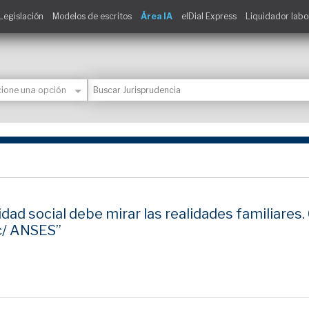
Legislación
Modelos de escritos
Área IA
elDial Express
Liquidador labo
ad social debe mirar las realidades familiares. C
 c/ ANSES”