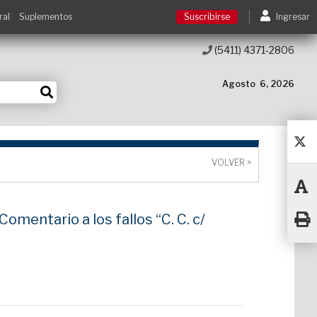
ral
Suplementos
Suscribirse
Ingresar
(5411) 4371-2806
Suscribirse
Agosto
6, 2026
Ingresar
Acceso a cursos
VOLVER >
Contacto
omentario a los fallos “C. C. c/