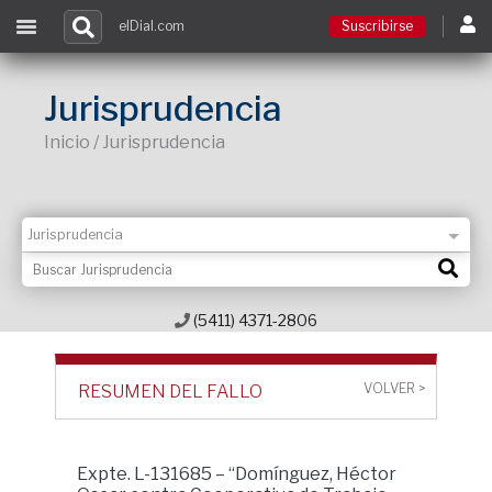
elDial.com
Suscribirse
Suscribirse
Jurisprudencia
Inicio / Jurisprudencia
Ingresar
Acceso a cursos
Contacto
(5411) 4371-2806
VOLVER >
RESUMEN DEL FALLO
Expte. L-131685 – “Domínguez, Héctor