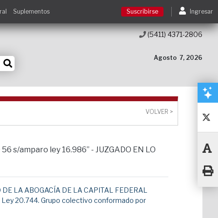
ral
Suplementos
Suscribirse
Ingresar
(5411) 4371-2806
Suscribirse
Agosto
7, 2026
Ingresar
Acceso a cursos
VOLVER >
Contacto
10 56 s/amparo ley 16.986” - JUZGADO EN LO
 DE LA ABOGACÍA DE LA CAPITAL FEDERAL
 la Ley 20.744. Grupo colectivo conformado por