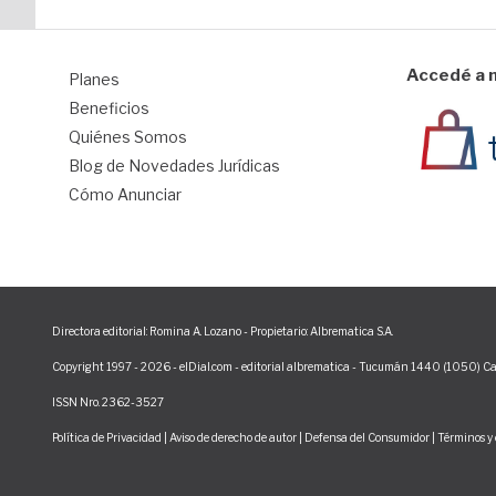
Accedé a n
Planes
1
Beneficios
Quiénes Somos
Blog de Novedades Jurídicas
Cómo Anunciar
Directora editorial: Romina A. Lozano - Propietario: Albrematica S.A.
Copyright 1997 - 2026 - elDial.com - editorial albrematica - Tucumán 1440 (1050) Ca
ISSN Nro. 2362-3527
Política de Privacidad
|
Aviso de derecho de autor
|
Defensa del Consumidor
|
Términos y 