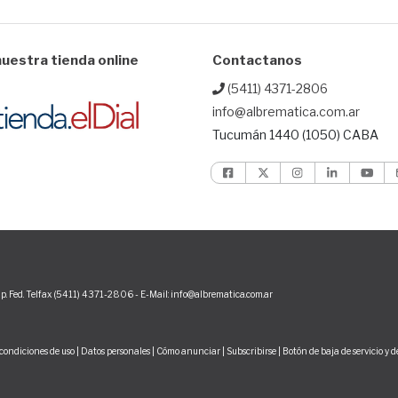
uestra tienda online
Contactanos
(5411) 4371-2806
info@albrematica.com.ar
Tucumán 1440 (1050) CABA
p. Fed. Telfax (5411) 4371-2806 - E-Mail: info@albrematica.com.ar
condiciones de uso
|
Datos personales
|
Cómo anunciar
|
Subscribirse
|
Botón de baja de servicio y 