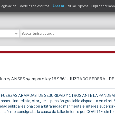
Legislación
Modelos de escritos
Área IA
elDial Express
Liquidador labo
rolina c/ ANSES s/amparo ley 16.986” - JUZGADO FEDERAL 
 FUERZAS ARMADAS, DE SEGURIDAD Y OTROS ANTE LA PANDEMI
nera inmediata, otorgue la pensión graciable dispuesta en el art. 5
dad pública lesiona con arbitrariedad manifiesta el interés superior 
unción no consignaba la causa de fallecimiento por COVID 19, sin te