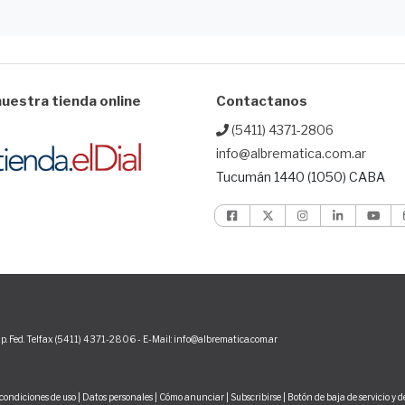
uestra tienda online
Contactanos
(5411) 4371-2806
info@albrematica.com.ar
Tucumán 1440 (1050) CABA
p. Fed. Telfax (5411) 4371-2806 - E-Mail: info@albrematica.com.ar
condiciones de uso
|
Datos personales
|
Cómo anunciar
|
Subscribirse
|
Botón de baja de servicio y 