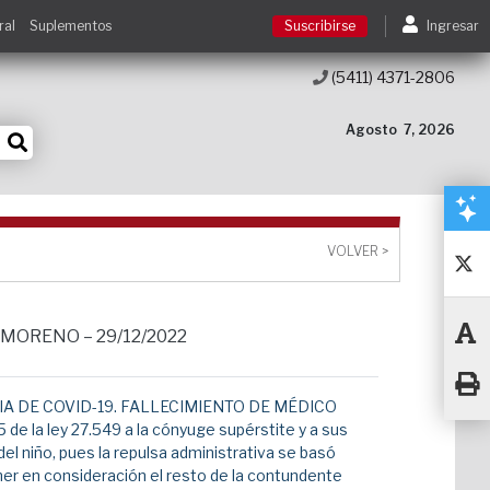
ral
Suplementos
Suscribirse
Ingresar
(5411) 4371-2806
Suscribirse
Agosto
7, 2026
Ingresar
Acceso a cursos
VOLVER >
Contacto
DE MORENO – 29/12/2022
A DE COVID-19. FALLECIMIENTO DE MÉDICO
 de la ley 27.549 a la cónyuge supérstite y a sus
del niño, pues la repulsa administrativa se basó
ner en consideración el resto de la contundente