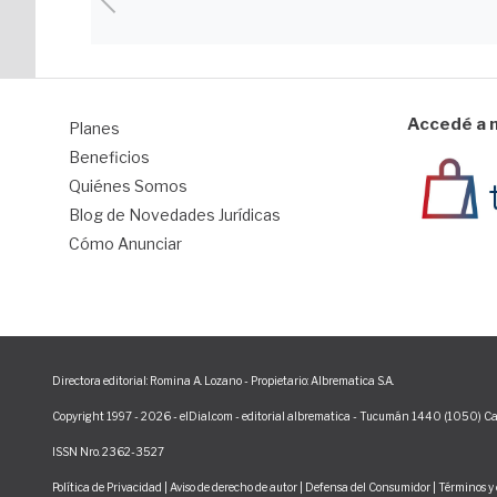
Accedé a n
Planes
1
Beneficios
Quiénes Somos
Blog de Novedades Jurídicas
Cómo Anunciar
Directora editorial: Romina A. Lozano - Propietario: Albrematica S.A.
Copyright 1997 - 2026 - elDial.com - editorial albrematica - Tucumán 1440 (1050) Ca
ISSN Nro. 2362-3527
Política de Privacidad
|
Aviso de derecho de autor
|
Defensa del Consumidor
|
Términos y 