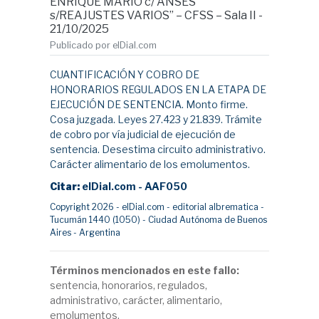
ENRIQUE MARIO c/ ANSES
s/REAJUSTES VARIOS” – CFSS – Sala II -
21/10/2025
Publicado por elDial.com
CUANTIFICACIÓN Y COBRO DE
HONORARIOS REGULADOS EN LA ETAPA DE
EJECUCIÓN DE SENTENCIA. Monto firme.
Cosa juzgada. Leyes 27.423 y 21.839. Trámite
de cobro por vía judicial de ejecución de
sentencia. Desestima circuito administrativo.
Carácter alimentario de los emolumentos.
Citar:
elDial.com - AAF050
Copyright 2026 - elDial.com - editorial albrematica -
Tucumán 1440 (1050) - Ciudad Autónoma de Buenos
Aires - Argentina
Términos mencionados en este fallo:
sentencia, honorarios, regulados,
administrativo, carácter, alimentario,
emolumentos.