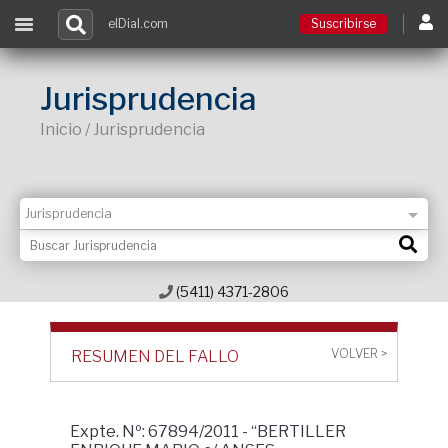
elDial.com
Suscribirse
Suscribirse
Jurisprudencia
Inicio / Jurisprudencia
Ingresar
Acceso a cursos
Contacto
(5411) 4371-2806
VOLVER >
RESUMEN DEL FALLO
Expte. Nº: 67894/2011 - “BERTILLER