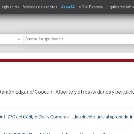
Legislación
Modelos de escritos
Área IA
elDial Express
Liquidador labo
món Edgar c/ Copquin, Alberto y otros /s/ daños y perjuicios
t. 770 del Código Civil y Comercial. Liquidación judicial aprobada, 