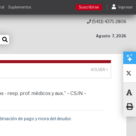
ral
Suplementos
Suscribirse
Ingresar
(5411) 4371-2806
Suscribirse
Agosto
7, 2026
Ingresar
Acceso a cursos
VOLVER >
Contacto
 - resp. prof. médicos y aux.” – CSJN –
intimación de pago y mora del deudor.