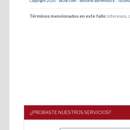
Copyright 2026 - elDial.com - editorial albrematica - Tuc
Términos mencionados en este fallo:
intereses, c
¿PROBASTE NUESTROS SERVICIOS?