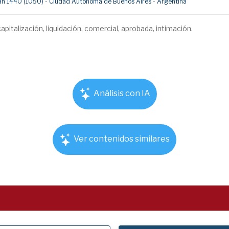
umán 1440 (1050) - Ciudad Autónoma de Buenos Aires - Argentina
apitalización, liquidación, comercial, aprobada, intimación.
Análisis con IA
Ver contenidos similares