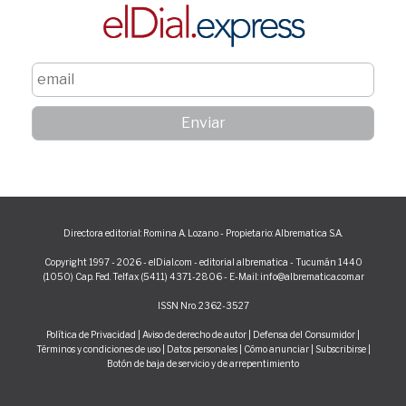
Directora editorial: Romina A. Lozano - Propietario: Albrematica S.A.
Copyright 1997 - 2026 - elDial.com - editorial albrematica - Tucumán 1440
(1050) Cap. Fed. Telfax (5411) 4371-2806 - E-Mail: info@albrematica.com.ar
ISSN Nro. 2362-3527
Política de Privacidad
|
Aviso de derecho de autor
|
Defensa del Consumidor
|
Términos y condiciones de uso
|
Datos personales
|
Cómo anunciar
|
Subscribirse
|
Botón de baja de servicio y de arrepentimiento