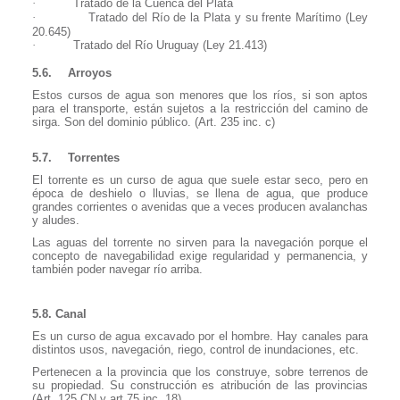
·
Tratado de la Cuenca del Plata
·
Tratado del Río de la Plata y su frente Marítimo (Ley
20.645)
·
Tratado del Río Uruguay (Ley 21.413)
5.6.
Arroyos
Estos cursos de agua son menores que los ríos, si son aptos
para el transporte, están sujetos a la restricción del camino de
sirga. Son del dominio público. (Art. 235 inc. c)
5.7.
Torrentes
El torrente es un curso de agua que suele estar seco, pero en
época de deshielo o lluvias, se llena de agua, que produce
grandes corrientes o avenidas que a veces producen avalanchas
y aludes.
Las aguas del torrente no sirven para la navegación porque el
concepto de navegabilidad exige regularidad y permanencia, y
también poder navegar río arriba.
5.8. Canal
Es un curso de agua excavado por el hombre. Hay canales para
distintos usos, navegación, riego, control de inundaciones, etc.
Pertenecen a la provincia que los construye, sobre terrenos de
su propiedad. Su construcción es atribución de las provincias
(Art. 125 CN y art 75 inc. 18)