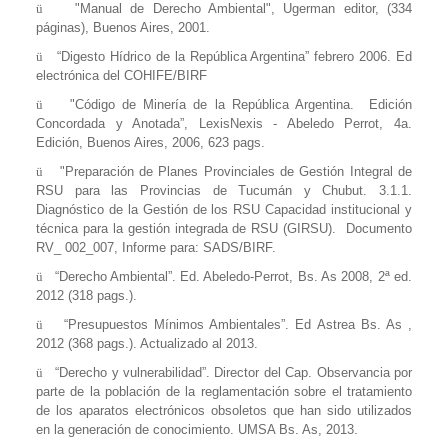
ü
"
Manual de Derecho Ambiental
", Ugerman editor, (334
páginas), Buenos Aires, 2001.
ü
“
Digesto Hídrico de la República Argentina
” febrero 2006. Ed
electrónica del COHIFE/BIRF
ü
"
Código de Minería de la República Argentina.
Edición
Concordada y Anotada
”, LexisNexis - Abeledo Perrot, 4a.
Edición, Buenos Aires, 2006, 623 pags.
ü
"
Preparación de Planes Provinciales de Gestión Integral de
RSU para las Provincias de Tucumán y Chubut. 3.1.1.
Diagnóstico de la Gestión de los RSU Capacidad institucional y
técnica para la gestión integrada de RSU (GIRSU)
.
Documento
RV_ 002_007, Informe para: SADS/BIRF.
ü
“
Derecho Ambiental
”. Ed. Abeledo-Perrot, Bs. As 2008, 2ª ed.
2012 (318 pags.).
ü
“
Presupuestos Mínimos Ambientales
”. Ed Astrea Bs. As ,
2012 (368 pags.). Actualizado al 2013.
ü
“
Derecho y vulnerabilidad
”. Director del Cap. Observancia por
parte de la población de la reglamentación sobre el tratamiento
de los aparatos electrónicos obsoletos que han sido utilizados
en la generación de conocimiento. UMSA Bs. As, 2013.