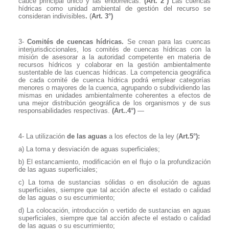
cauce principal único y las endorreicas.
(Art. 2°)
Las cuencas
hídricas como unidad ambiental de gestión del recurso se
consideran indivisibles
.
(
Art. 3°)
3-
Comités de cuencas hídricas.
Se crean para las cuencas
interjurisdiccionales, los comités de cuencas hídricas con la
misión de asesorar a la autoridad competente en materia de
recursos hídricos y colaborar en la gestión ambientalmente
sustentable de las cuencas hídricas. La competencia geográfica
de cada comité de cuenca hídrica podrá emplear categorías
menores o mayores de la cuenca, agrupando o subdividiendo las
mismas en unidades ambientalmente coherentes a efectos de
una mejor distribución geográfica de los organismos y de sus
responsabilidades respectivas.
(Art..4°)
—
4- La utilización
de las aguas
a los efectos de la ley (
Art.5°):
a) La toma y desviación de aguas superficiales;
b) El estancamiento, modificación en el flujo o la profundización
de las aguas superficiales;
c) La toma de sustancias sólidas o en disolución de aguas
superficiales, siempre que tal acción afecte el estado o calidad
de las aguas o su escurrimiento;
d) La colocación, introducción o vertido de sustancias en aguas
superficiales, siempre que tal acción afecte el estado o calidad
de las aguas o su escurrimiento;