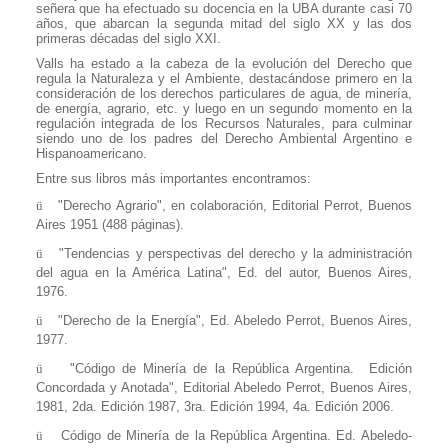
señera que ha efectuado su docencia en la UBA durante casi 70
años, que abarcan la segunda mitad del siglo XX y las dos
primeras décadas del siglo XXI.
Valls ha estado a la cabeza de la evolución del Derecho que
regula la Naturaleza y el Ambiente, destacándose primero en la
consideración de los derechos particulares de agua, de minería,
de energía, agrario, etc. y luego en un segundo momento en la
regulación integrada de los Recursos Naturales, para culminar
siendo uno de los padres del Derecho Ambiental Argentino e
Hispanoamericano.
Entre sus libros más importantes encontramos:
ü
"
Derecho Agrario
", en colaboración, Editorial Perrot, Buenos
Aires 1951 (488 páginas).
ü
"
Tendencias y perspectivas del derecho y la administración
del agua en la América Latina
", Ed. del autor, Buenos Aires,
1976.
ü
"
Derecho de la Energía
", Ed. Abeledo Perrot, Buenos Aires,
1977.
ü
"
Código de Minería de la República Argentina
.
Edición
Concordada y Anotada", Editorial Abeledo Perrot, Buenos Aires,
1981, 2da. Edición 1987, 3ra. Edición 1994, 4a. Edición 2006.
ü
Código de Minería de la República Argentina
.
Ed. Abeledo-