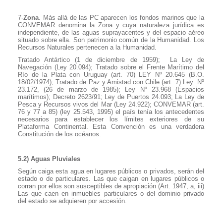
7-
Zona
. Más allá de las PC aparecen los fondos marinos que la
CONVEMAR denomina la Zona y cuya naturaleza jurídica es
independiente, de las aguas suprayacentes y del espacio aéreo
situado sobre ella. Son patrimonio común de la Humanidad. Los
Recursos Naturales pertenecen a la Humanidad.
Tratado Antártico (1 de diciembre de 1959);
La Ley de
Navegación (Ley 20.094);
Tratado sobre el Frente Marítimo del
Río de la Plata con Uruguay (art. 70) LEY Nº 20.645 (B.O.
18/02/1974); Tratado de Paz y Amistad con Chile (art. 7) Ley
Nº
23.172, (26 de marzo de 1985); Ley Nº 23.968 (Espacios
marítimos); Decreto 2623/91;
Ley de Puertos 24.093; La Ley de
Pesca y Recursos vivos del Mar (Ley 24.922);
CONVEMAR (art.
76 y
77 a
85) (ley 25.543, 1995) el país tenía los antecedentes
necesarios para establecer los límites exteriores de su
Plataforma Continental. Esta Convención es una verdadera
Constitución de los océanos.
5.2) Aguas Pluviales
Según caiga esta agua en lugares públicos o privados, serán del
estado o de particulares. Las que caigan en lugares públicos o
corran por ellos son susceptibles de apropiación (Art. 1947, a, iii)
Las que caen en inmuebles particulares o del dominio privado
del estado se adquieren por accesión.