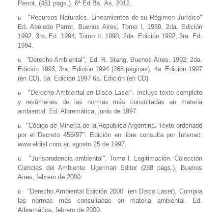
Perrot, (481 pags.). 6ª Ed Bs.
As, 2012.
ü
"
Recursos Naturales. Lineamientos de su Régimen Jurídico
"
Ed. Abeledo Perrot, Buenos Aires, Tomo I, 1989, 2da. Edición
1992, 3ra. Ed. 1994; Tomo II, 1990, 2da. Edición 1992, 3ra. Ed.
1994.
ü
"
Derecho Ambiental
", Ed. R. Stang, Buenos Aires, 1992; 2da.
Edición 1993, 3ra. Edición 1994 (268 páginas), 4a. Edición 1997
(en CD), 5a. Edición 1997 6a. Edición (en CD).
ü
"
Derecho Ambiental en Disco Laser
". Incluye texto completo
y resúmenes de las normas más consultadas en materia
ambiental. Ed. Albremática, junio de 1997.
ü
"
Código de Minería de la República Argentina. Texto ordenado
por el Decreto 456/97
". Edición en libre consulta por Internet:
www.eldial.com.ar, agosto 25 de 1997.
ü
"
Jurisprudencia ambiental
", Tomo I. Legitimación. Colección
Ciencias del Ambiente. Ugerman Editor (288 págs.). Buenos
Aires, febrero de 2000.
ü
"
Derecho Ambiental Edición 2000
" (en Disco Laser). Compila
las normas más consultadas en materia ambiental. Ed.
Albremática, febrero de 2000.