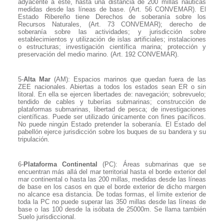
adyacente a este, hasta una distancia de 200 millas náuticas
medidas desde las líneas de base. (Art. 56 CONVEMAR). El
Estado Ribereño tiene Derechos de soberanía sobre los
Recursos Naturales, (Art. 73 CONVEMAR); derecho de
soberanía sobre las actividades; y jurisdicción sobre
establecimientos y utilización de islas artificiales; instalaciones
o estructuras; investigación científica marina; protección y
preservación del medio marino. (Art. 192 CONVEMAR).
5-
Alta Mar
(AM): Espacios marinos que quedan fuera de las
ZEE nacionales. Abiertas a todos los estados sean ER o sin
litoral. En ella se ejercen libertades de: navegación; sobrevuelo;
tendido de cables y tuberías submarinas; construcción de
plataformas submarinas, libertad de pesca; de investigaciones
científicas. Puede ser utilizado únicamente con fines pacíficos.
No puede ningún Estado pretender la soberanía. El Estado del
pabellón ejerce jurisdicción sobre los buques de su bandera y su
tripulación.
6-
Plataforma Continental
(PC): Áreas submarinas que se
encuentran más allá del mar territorial hasta el borde exterior del
mar continental o hasta las 200 millas, medidas desde las líneas
de base en los casos en que el borde exterior de dicho margen
no alcance esa distancia. De todas formas, el límite exterior de
toda la PC no puede superar las 350 millas desde las líneas de
base o las 100 desde la isóbata de 25000m. Se llama también
Suelo jurisdiccional.