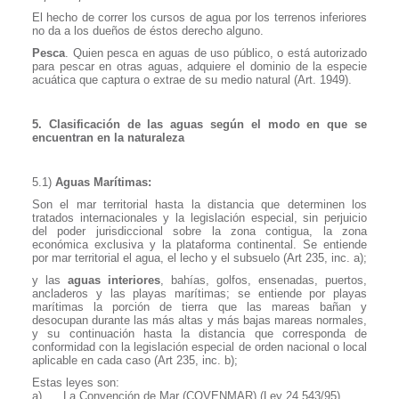
El hecho de correr los cursos de agua por los terrenos inferiores
no da a los dueños de éstos derecho alguno.
Pesca
. Quien pesca en aguas de uso público, o está autorizado
para pescar en otras aguas, adquiere el dominio de la especie
acuática que captura o extrae de su medio natural (Art. 1949).
5. Clasificación de las aguas según el modo en que se
encuentran en la naturaleza
5.1)
Aguas Marítimas:
Son el mar territorial hasta la distancia que determinen los
tratados internacionales y la legislación especial, sin perjuicio
del poder jurisdiccional sobre la zona contigua, la zona
económica exclusiva y la plataforma continental. Se entiende
por mar territorial el agua, el lecho y el subsuelo (Art 235, inc. a);
y las
aguas interiores
, bahías, golfos, ensenadas, puertos,
ancladeros y las playas marítimas; se entiende por playas
marítimas la porción de tierra que las mareas bañan y
desocupan durante las más altas y más bajas mareas normales,
y su continuación hasta la distancia que corresponda de
conformidad con la legislación especial de orden nacional o local
aplicable en cada caso (Art 235, inc. b);
Estas leyes son:
a)
La Convención de Mar (COVENMAR) (Ley 24.543/95)