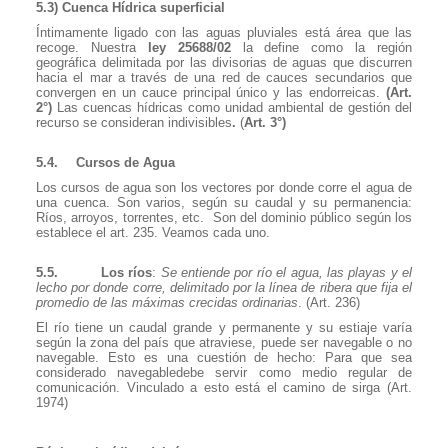
5.3) Cuenca Hídrica superficial
Íntimamente ligado con las aguas pluviales está área que las
recoge. Nuestra
ley 25688/02
la define como
la región
geográfica delimitada por las divisorias de aguas que discurren
hacia el mar a través de una red de cauces secundarios que
convergen en un cauce principal único y las endorreicas.
(Art.
2°)
Las cuencas hídricas como unidad ambiental de gestión del
recurso se consideran indivisibles
.
(
Art. 3°)
5.4.
Cursos de Agua
Los cursos de agua son los vectores por donde corre el agua de
una cuenca. Son varios, según su caudal y su permanencia:
Ríos, arroyos, torrentes, etc.
Son del dominio público según los
establece el art. 235. Veamos cada uno.
5.5.
Los ríos
:
Se entiende por río el agua, las playas y el
lecho por donde corre, delimitado por la línea de ribera que fija el
promedio de las máximas crecidas ordinarias
. (Art. 236)
El río tiene un caudal grande y permanente y su estiaje varía
según la zona del país que atraviese, puede ser navegable o no
navegable. Esto es una cuestión de hecho: Para que sea
considerado navegabledebe servir como medio regular de
comunicación. Vinculado a esto está el camino de sirga (Art.
1974)