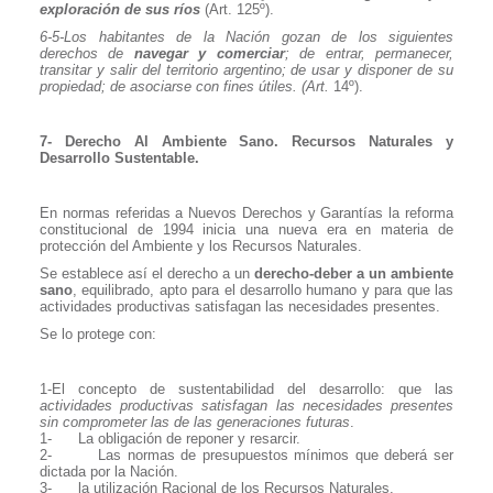
exploración de sus ríos
(Art. 125º).
6-5-Los habitantes de la Nación gozan de los siguientes
derechos de
navegar y comerciar
; de entrar, permanecer,
transitar y salir del territorio argentino; de usar y disponer de su
propiedad; de asociarse con fines útiles. (Art.
14º).
7- Derecho Al Ambiente Sano. Recursos Naturales y
Desarrollo Sustentable.
En normas referidas a Nuevos Derechos y Garantías la reforma
constitucional de 1994 inicia una nueva era en materia de
protección del Ambiente y los Recursos Naturales.
Se establece así el derecho a un
derecho-deber
a un ambiente
sano
, equilibrado, apto para el desarrollo humano y para que las
actividades productivas satisfagan las necesidades presentes.
Se lo protege con:
1-El concepto de sustentabilidad del desarrollo: que las
actividades productivas satisfagan las necesidades presentes
sin comprometer las de las generaciones futuras
.
1-
La obligación de reponer y resarcir.
2-
Las normas de presupuestos mínimos que deberá ser
dictada por la Nación.
3-
la utilización Racional de los Recursos Naturales.