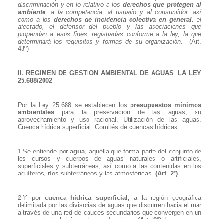
discriminación y en lo relativo a los
derechos que protegen al
ambiente
, a la competencia, al usuario y al consumidor, así
como a los
derechos de incidencia colectiva en general,
el
afectado, el defensor del pueblo y las asociaciones que
propendan a esos fines, registradas conforme a la ley, la que
determinará los requisitos y formas de su organización.
(Art.
43º)
II.
REGIMEN DE GESTION AMBIENTAL DE AGUAS
.
LA LEY
25.688/2002
Por la Ley 25.688 se establecen los
presupuestos mínimos
ambientales
para la preservación de las aguas, su
aprovechamiento y uso racional. Utilización de las aguas.
Cuenca hídrica superficial. Comités de cuencas hídricas.
1-Se entiende por
agua
, aquélla que forma parte del conjunto de
los cursos y cuerpos de aguas naturales o artificiales,
superficiales y subterráneas, así como a las contenidas en los
acuíferos, ríos subterráneos y las atmosféricas.
(Art. 2°)
2-Y por
cuenca hídrica superficial,
a la región geográfica
delimitada por las divisorias de aguas que discurren hacia el mar
a través de una red de cauces secundarios que convergen en un