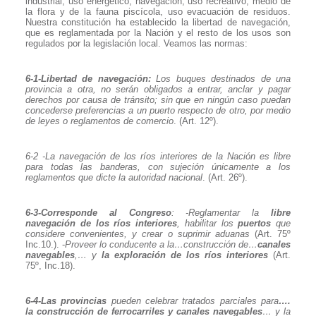
industrial, uso energético, navegación, uso recreativo, medio de
la flora y de la fauna piscícola, uso evacuación de residuos.
Nuestra constitución ha establecido la libertad de navegación,
que es reglamentada por la Nación y el resto de los usos son
regulados por la legislación local. Veamos las normas:
6-1-Libertad de navegación:
Los buques destinados de una
provincia a otra, no serán obligados a entrar, anclar y pagar
derechos por causa de tránsito; sin que en ningún caso puedan
concederse preferencias a un puerto respecto de otro, por medio
de leyes o reglamentos de comercio
. (Art. 12º).
6-2 -La navegación de los ríos interiores de la Nación es libre
para todas las banderas, con sujeción únicamente a los
reglamentos que dicte la autoridad nacional
. (Art. 26º).
6-3-Corresponde al Congreso
: -Reglamentar la
libre
navegación de los ríos interiores
, habilitar los
puertos
que
considere convenientes, y crear o suprimir aduanas
(Art. 75º
Inc.10.). -
Proveer lo conducente a la…construcción de…
canales
navegables
,… y
la exploración de los ríos interiores
(Art.
75º, Inc.18).
6-4-Las provincias
pueden celebrar tratados parciales para
….
la construcción de ferrocarriles y canales navegables
… y la