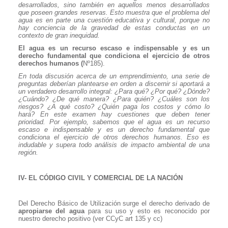
desarrollados, sino también en aquellos menos desarrollados
que poseen grandes reservas. Esto muestra que el problema del
agua es en parte una cuestión educativa y cultural, porque no
hay conciencia de la gravedad de estas conductas en un
contexto de gran inequidad.
El agua es un recurso escaso e indispensable y es un
derecho fundamental que condiciona el ejercicio de otros
derechos humanos (
Nº185).
En toda discusión acerca de un emprendimiento, una serie de
preguntas deberían plantearse en orden a discernir si aportará a
un verdadero desarrollo integral: ¿Para qué? ¿Por qué? ¿Dónde?
¿Cuándo? ¿De qué manera? ¿Para quién? ¿Cuáles son los
riesgos? ¿A qué costo? ¿Quién paga los costos y cómo lo
hará? En este examen hay cuestiones que deben tener
prioridad. Por ejemplo, sabemos que el agua es un recurso
escaso e indispensable y es un derecho fundamental que
condiciona el ejercicio de otros derechos humanos. Eso es
indudable y supera todo análisis de impacto ambiental de una
región.
IV- EL CÓDIGO CIVIL Y COMERCIAL DE LA NACIÓN
Del Derecho Básico de Utilización surge el derecho derivado de
apropiarse del agua
para su uso y esto es reconocido por
nuestro derecho positivo (ver CCyC art 135 y cc)