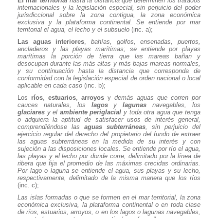
El mar
territorial
hasta la distancia que determinen los tratados
internacionales y la legislación especial, sin perjuicio del poder
jurisdiccional sobre la zona contigua, la zona económica
exclusiva y la plataforma continental. Se entiende por mar
territorial el agua, el lecho y el subsuelo
(inc. a);
Las aguas interiores
,
bahías, golfos, ensenadas, puertos,
ancladeros y las playas marítimas; se entiende por playas
marítimas la porción de tierra que las mareas bañan y
desocupan durante las más altas y más bajas mareas normales,
y su continuación hasta la distancia que corresponda de
conformidad con la legislación especial de orden nacional o local
aplicable en cada caso
(inc. b);
Los
ríos
,
estuarios
,
arroyos
y
demás aguas que corren por
cauces naturales, los
lagos
y
lagunas
navegables, los
glaciares
y el
ambiente
periglacial
y toda otra agua que tenga
o adquiera la aptitud de satisfacer usos de interés general,
comprendiéndose las
aguas
subterráneas
, sin perjuicio del
ejercicio regular del derecho del propietario del fundo de extraer
las aguas subterráneas en la medida de su interés y con
sujeción a las disposiciones locales. Se entiende por río el agua,
las playas y el lecho por donde corre, delimitado por la línea de
ribera que fija el promedio de las máximas crecidas ordinarias.
Por lago o laguna se entiende el agua, sus playas y su lecho,
respectivamente, delimitado de la misma manera que los ríos
(inc. c);
Las islas formadas o que se formen en el mar territorial, la zona
económica exclusiva, la plataforma continental o en toda clase
de ríos, estuarios, arroyos, o en los lagos o lagunas navegables,