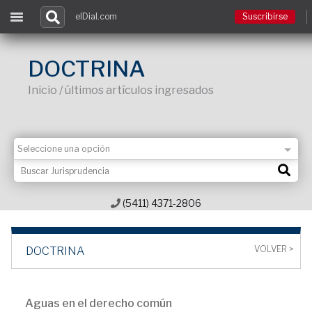
elDial.com
Suscribirse
Suscribirse
DOCTRINA
Inicio / últimos artículos ingresados
Ingresar
Acceso a cursos
Contacto
(5411) 4371-2806
VOLVER >
DOCTRINA
Aguas en el derecho común