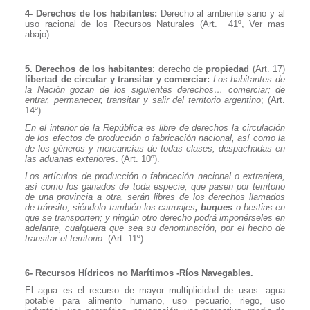
4- Derechos de los habitantes:
Derecho al ambiente sano y al
uso racional de los Recursos Naturales (Art.
41º, Ver mas
abajo)
5. Derechos de los habitantes
: derecho de
propiedad
(Art. 17)
libertad de circular y transitar y comerciar:
Los habitantes de
la Nación gozan de los siguientes derechos… comerciar; de
entrar, permanecer, transitar y salir del territorio argentino
; (Art.
14º).
En el interior de la República es libre de derechos la circulación
de los efectos de producción o fabricación nacional, así como la
de los géneros y mercancías de todas clases, despachadas en
las aduanas exteriores
. (Art. 10º).
Los artículos de producción o fabricación nacional o extranjera,
así como los ganados de toda especie, que pasen por territorio
de una provincia a otra, serán libres de los derechos llamados
de tránsito, siéndolo también los carruajes
, buques
o bestias en
que se transporten; y ningún otro derecho podrá imponérseles en
adelante, cualquiera que sea su denominación, por el hecho de
transitar el territorio.
(Art. 11º).
6- Recursos Hídricos no Marítimos -Ríos Navegables.
El agua es el recurso de mayor multiplicidad de usos: agua
potable para alimento humano, uso pecuario, riego, uso