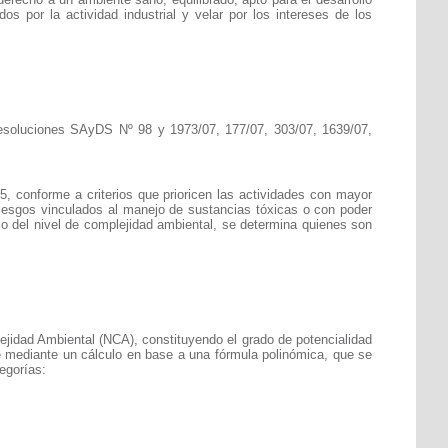
s por la actividad industrial y velar por los intereses de los
 Resoluciones SAyDS Nº 98 y 1973/07, 177/07, 303/07, 1639/07,
5, conforme a criterios que prioricen las actividades con mayor
n riesgos vinculados al manejo de sustancias tóxicas o con poder
lo del nivel de complejidad ambiental, se determina quienes son
lejidad Ambiental (NCA), constituyendo el grado de potencialidad
e mediante un cálculo en base a una fórmula polinómica, que se
egorías: