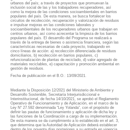
urbanos del país; a través de proyectos que promuevan la
inclusión social de las y los trabajadores recuperadores, así
como la mejora de las condiciones socioambientales en barrios
populares del país. De esta manera, se busca fortalecer los
circuitos de recolección, recuperación y valorización de residuos
e impulsar mejoras en las condiciones laborales y
socioambientales de los recuperadores urbanos que trabajan en
centros urbanos, así como acrecentar la limpieza de los barrios
populares del país. El desarrollo del Programa se realizará a
través de la entrega de bienes o asistencia financiera, según las
características necesarias de cada proyecto, trabajando en
cinco líneas de acción: a) recolección diferenciada de residuos
domiciliarios, b) recolección en barrios populares, c)
refuncionalización de plantas de reciclado, d) valor agregado de
materiales reciclables, e) capacitación y promoción ambiental en
gestión de residuos.
Fecha de publicación en el B.O.: 13/09/2021.
Mediante la Disposición 12/2021 del Ministerio de Ambiente y
Desarrollo Sostenible, Secretaría Interjurisdiccional e
Interinstitucional, de fecha 14/10/2021, se aprobó el Reglamento
Operativo de Funcionamiento y de Aplicación, en el marco de la
Ley N° 27.592 denominada “Ley Yolanda”, con el propósito de
definir las pautas de funcionamiento y aplicación de dicha ley y
las funciones de la Coordinación a cargo de su implementación.
De esta manera se da cumplimiento a lo establecido en el art. 3,
que determina que la Autoridad de Aplicación deberá establecer
dentro de los noventa días posteriores a su entrada en vigencia,