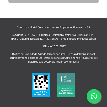
Directora editorial: Romina A. Lozano - Propietario: Albrematica S.A.
Copyright 1997 - 2026 - elDial.com - editorial albrematica - Tucumán 1440
(1050) Cap. Fed. Telfax (5411) 4371-2806 - E-Mail: info@albrematica.com.ar
ISSN Nro. 2362-3527
Política de Privacidad
|
Aviso de derecho de autor
|
Defensa del Consumidor
|
Términos y condiciones de uso
|
Datos personales
|
Cómo anunciar
|
Subscribirse
|
Botón de baja de servicio y de arrepentimiento