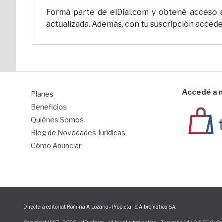
Formá parte de elDial.com y obtené acceso a 
actualizada. Además, con tu suscripción accedes
Accedé a n
Planes
1
Beneficios
Quiénes Somos
Blog de Novedades Jurídicas
Cómo Anunciar
Directora editorial: Romina A. Lozano - Propietario: Albrematica S.A.