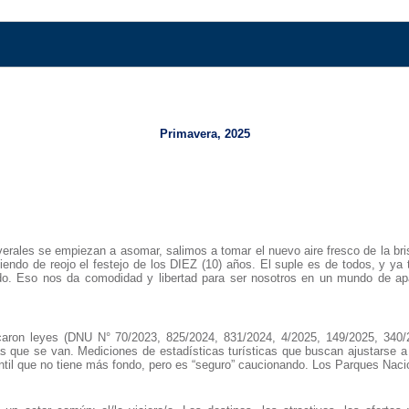
Primavera, 2025
averales se empiezan a asomar, salimos a tomar el nuevo aire fresco de la 
ndo de reojo el festejo de los DIEZ (10) años. El suple es de todos, y ya 
ado. Eso nos da comodidad y libertad para ser nosotros en un mundo de ap
ron leyes (DNU N° 70/2023, 825/2024, 831/2024, 4/2025, 149/2025, 340/202
 que se van. Mediciones de estadísticas turísticas que buscan ajustarse a l
antil que no tiene más fondo, pero es “seguro” caucionando. Los Parques Naci