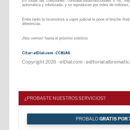
En todas las cuestiones, contradictorias/discutibles o no, ha
automática y robotizada, y se reproducen por miles de millones,
Entre tanto la locomotora a vapor judicial le pone el broche fin
diferencias.
¡Nos vemos! hasta el próximo solsticio.
Citar: elDial.com - CC81A6
Copyright 2026 - elDial.com - editorial albremat
¿PROBASTE NUESTROS SERVICIOS?
PROBALO
GRATIS POR 