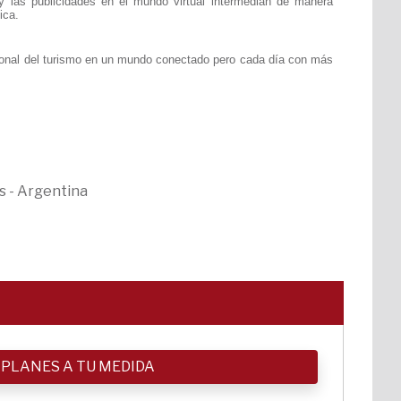
s y las publicidades en el mundo virtual intermedian de manera
ica.
rnacional del turismo en un mundo conectado pero cada día con más
s - Argentina
 PLANES A TU MEDIDA