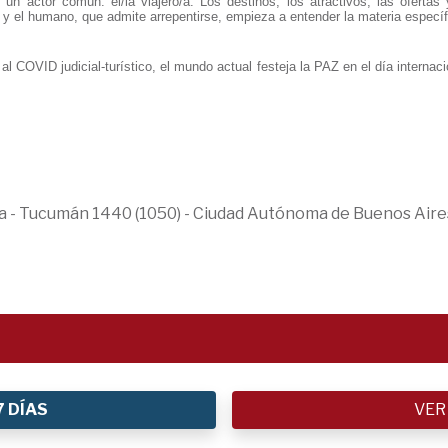
y un actor común: el/la viajero/a. Los destinos, los atractivos, las oferta
 y el humano, que admite arrepentirse, empieza a entender la materia específ
al al COVID judicial-turístico, el mundo actual festeja la PAZ en el día inte
ica - Tucumán 1440 (1050) - Ciudad Autónoma de Buenos Aire
7 DÍAS
VER