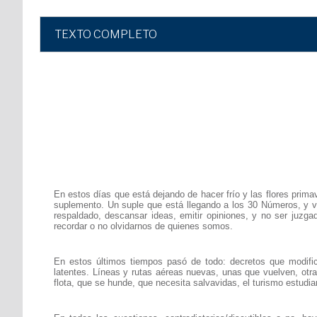
TEXTO COMPLETO
En estos días que está dejando de hacer frío y las flores prim
suplemento. Un suple que está llegando a los 30 Números, y vie
respaldado, descansar ideas, emitir opiniones, y no ser juzg
recordar o no olvidarnos de quienes somos.
En estos últimos tiempos pasó de todo: decretos que modifica
latentes. Líneas y rutas aéreas nuevas, unas que vuelven, otras
flota, que se hunde, que necesita salvavidas, el turismo estudi