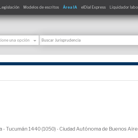
Legislación
Modelos de escritos
Área IA
elDial Express
Liquidador labo
ica - Tucumán 1440 (1050) - Ciudad Autónoma de Buenos Aire