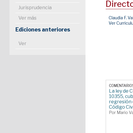
Direct
Jurisprudencia
Ver más
Claudia F. Va
Ver Curricu
Ediciones anteriores
Ver
COMENTARIO
La ley de 
10355, cu
regresión 
Código Civ
Por Mario Va