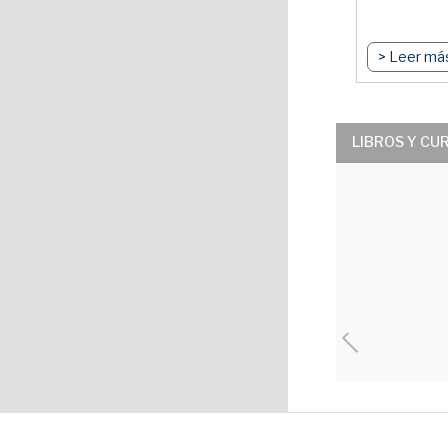
> Leer má
LIBROS Y CU