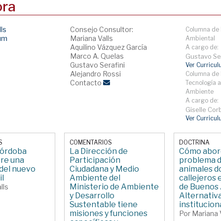
ora
lls
Consejo Consultor:
Columna de 
lum
Mariana Valls
Ambiental
Aquilino Vázquez García
A cargo de:
Marco A. Quelas
Gustavo Ser
Gustavo Serafini
Ver Curricu
Alejandro Rossi
Columna de 
Contacto
Tecnología a
Ambiente
A cargo de:
Giselle Corb
Ver Curricu
S
COMENTARIOS
DOCTRINA
Córdoba
La Dirección de
Cómo abord
bre una
Participación
problema d
del nuevo
Ciudadana y Medio
animales d
il
Ambiente del
callejeros 
Ministerio de Ambiente
de Buenos 
lls
y Desarrollo
Alternativa
Sustentable tiene
institucion
misiones y funciones
Por Mariana 