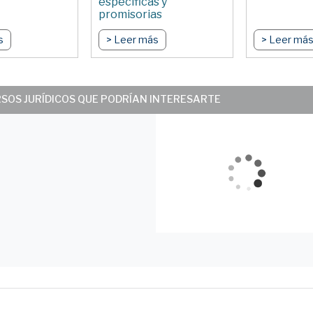
específicas y
promisorias
Por Claudia F Valls
s
> Leer más
> Leer má
RSOS JURÍDICOS QUE PODRÍAN INTERESARTE