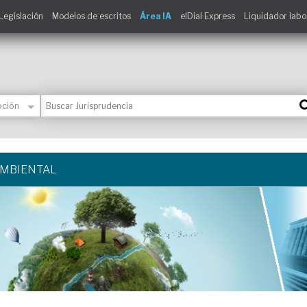
Legislación
Modelos de escritos
Área IA
elDial Express
Liquidador labo
AMBIENTAL