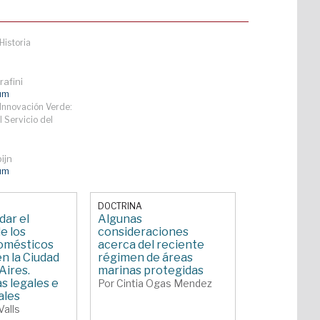
Historia
afini
lum
Innovación Verde:
l Servicio del
ijn
lum
DOCTRINA
ar el
Algunas
e los
consideraciones
omésticos
acerca del reciente
en la Ciudad
régimen de áreas
Aires.
marinas protegidas
s legales e
Por Cintia Ogas Mendez
ales
Valls