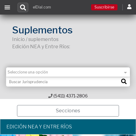
elDial.com
Suscribirse
Suscribirse
Suplementos
Inicio / suplementos
Ingresar
Edición NEA y Entre Ríos:
Acceso a cursos
Contacto
(5411) 4371-2806
Secciones
EDICIÓN NEA Y ENTRE RÍOS