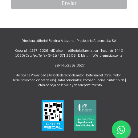
Directora editorial: Romina A. Lozano - Propietario: Albrematica S.A.
Copyright 1997 - 2026 - elDial.com - editorial albrematica - Tucumán 1440
(1050) Cap. Fed. Telfax (5411) 4371-2806 - E-Mail: info@albrematica.com.ar
ISSN Nro. 2362-3527
Política de Privacidad
|
Aviso de derecho de autor
|
Defensa del Consumidor
|
Términos y condiciones de uso
|
Datos personales
|
Cómo anunciar
|
Subscribirse
|
Botón de baja de servicio y de arrepentimiento